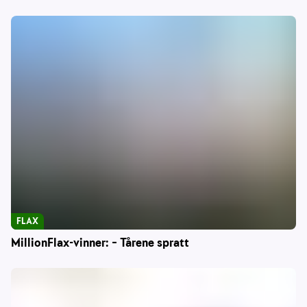
FLAX
MillionFlax-vinner: – Tårene spratt