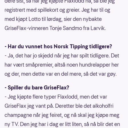
dere sist, så når jeg kjøpte Flaxlodd nå, så ble jeg
registrert med spillekort og greier. Jeg har til og
med kjøpt Lotto til lørdag, sier den nybakte
GriseFlax-vinneren Tonje Sandmo fra Larvik.
- Har du vunnet hos Norsk Tipping tidligere?
- Ja, det har jo skjedd når jeg har spilt tidligere. Det
har vært småpremier, altså noen hundrelapper her
og der, men dette var en del mere, så det var gøy.
- Spiller du bare GriseFlax?
- Jeg kjøpte flere typer Flaxlodd, men det var
GriseFlax jeg vant på. Deretter ble det alkoholfri
champagne når jeg feiret, og nå skal jeg kjøpe meg
ny TV. Den jeg har i dag er litt liten, så nå blir det en