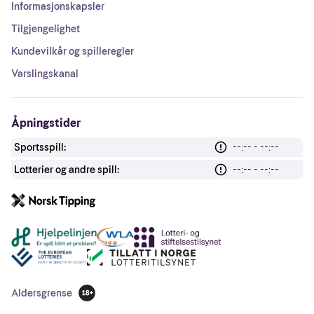
Informasjonskapsler
Tilgjengelighet
Kundevilkår og spilleregler
Varslingskanal
Åpningstider
Sportsspill:
--:-- - --:--
Lotterier og andre spill:
--:-- - --:--
Andre lenker
Aldersgrense
18 år