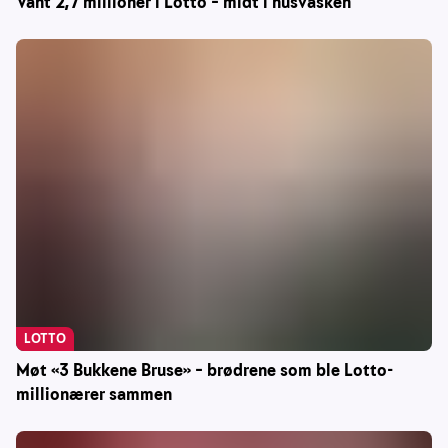
Vant 2,7 millioner i Lotto – midt i husvasken
LOTTO
Møt «3 Bukkene Bruse» – brødrene som ble Lotto-
millionærer sammen