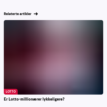
Relaterte artikler
LOTTO
Er Lotto-millionærer lykkeligere?