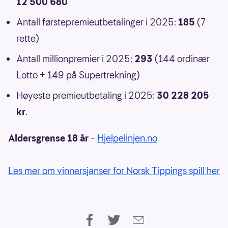
12 500 680
Antall førstepremieutbetalinger i 2025:
185
(7
rette)
Antall millionpremier i 2025:
293
(144 ordinær
Lotto + 149 på Supertrekning)
Høyeste premieutbetaling i 2025:
30 228 205
kr
.
Aldersgrense 18 år
–
Hjelpelinjen.no
Les mer om vinnersjanser for Norsk Tippings spill her