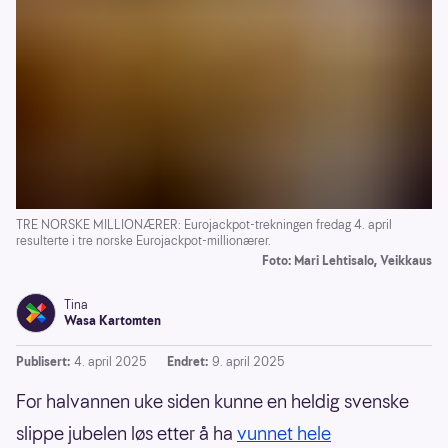
TRE NORSKE MILLIONÆRER: Eurojackpot-trekningen fredag 4. april
resulterte i tre norske Eurojackpot-millionærer.
Foto: Mari Lehtisalo, Veikkaus
Tina
Wasa Kartomten
Publisert:
4. april 2025
Endret:
9. april 2025
For halvannen uke siden kunne en heldig svenske
slippe jubelen løs etter å ha
vunnet hele