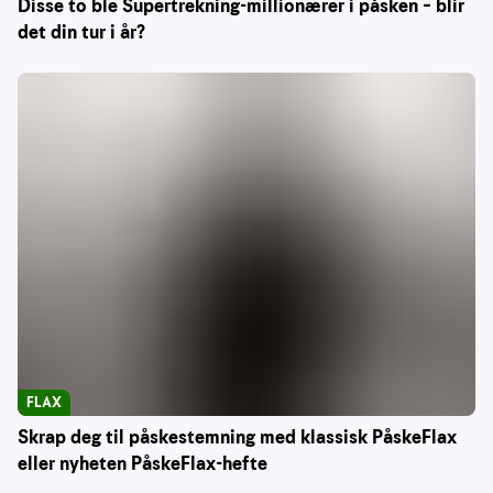
Disse to ble Supertrekning-millionærer i påsken – blir
det din tur i år?
FLAX
Skrap deg til påskestemning med klassisk PåskeFlax
eller nyheten PåskeFlax-hefte