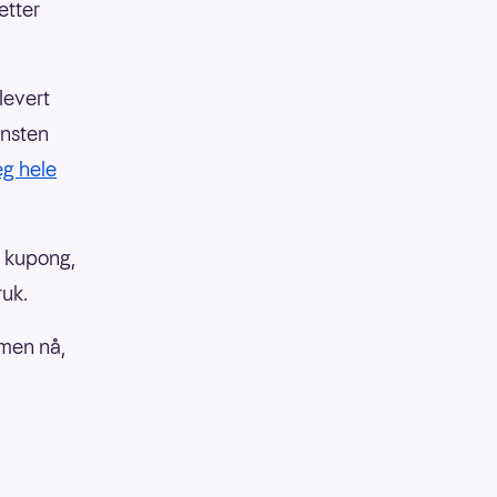
etter
levert
insten
eg hele
n kupong,
ruk.
rmen nå,