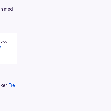
men med
ng og
e
uker.
Tre