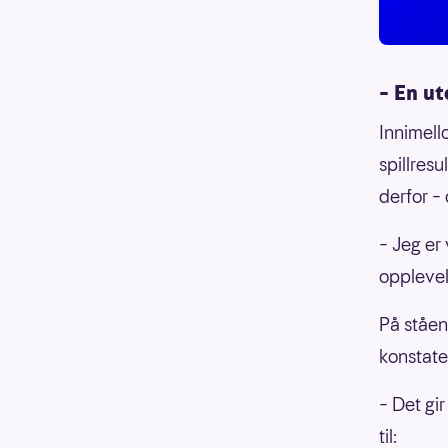
– En u
Innimell
spillres
derfor –
– Jeg er
opplevel
På ståen
konstate
– Det gi
til: