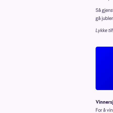
Så gjens
gå juble
Lykke til!
Vinners
For å vin