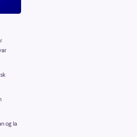
r
var
isk
n
an og la