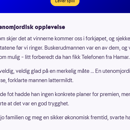
Lever spill
tenomjordisk opplevelse
om skjer det at vinnerne kommer oss i forkjøpet, og sjekke
ultatene før vi ringer. Buskerudmannen var en av dem, og 
 om mulig – litt forberedt da han fikk Telefonen fra Hamar.
 veldig, veldig glad på en merkelig måte ... En utenomjord
se, forklarte mannen lattermildt.
de fot hadde han ingen konkrete planer for premien, me
rte at det var en god trygghet.
r jo familien og meg en sikker økonomisk fremtid, svarte h