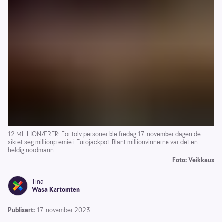
12 MILLIONÆRER: For tolv personer ble fredag 17. november dagen de
sikret seg millionpremie i Eurojackpot. Blant millionvinnerne var det en
heldig nordmann.
Foto: Veikkaus
Tina
Wasa Kartomten
Publisert:
17. november 2023