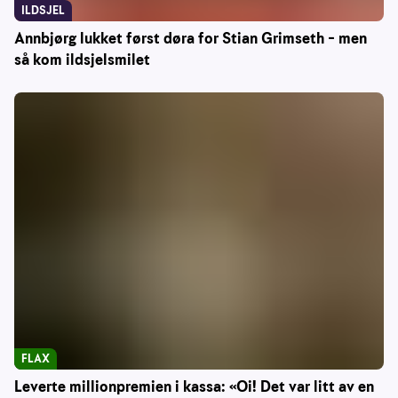
ILDSJEL
Annbjørg lukket først døra for Stian Grimseth – men
så kom ildsjelsmilet
FLAX
Leverte millionpremien i kassa: «Oi! Det var litt av en