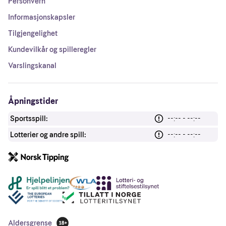
Personvern
Informasjonskapsler
Tilgjengelighet
Kundevilkår og spilleregler
Varslingskanal
Åpningstider
Sportsspill:
--:-- - --:--
Lotterier og andre spill:
--:-- - --:--
Andre lenker
Aldersgrense