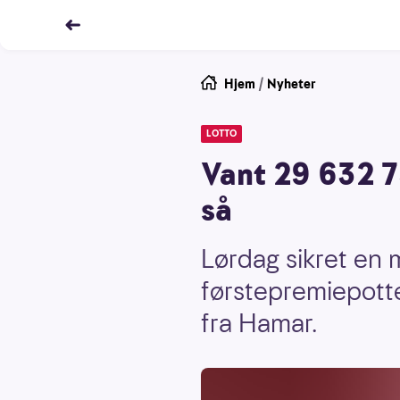
Hjem
/
Nyheter
LOTTO
Vant 29 632 75
så
Lørdag sikret en 
førstepremiepotten
fra Hamar.