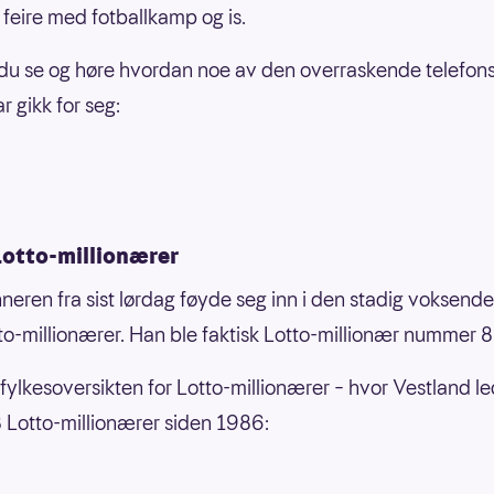
å feire med fotballkamp og is.
du se og høre hvordan noe av den overraskende telefon
r gikk for seg:
Lotto-millionærer
neren fra sist lørdag føyde seg inn i den stadig voksend
o-millionærer. Han ble faktisk Lotto-millionær nummer 
 fylkesoversikten for Lotto-millionærer – hvor Vestland 
 Lotto-millionærer siden 1986: