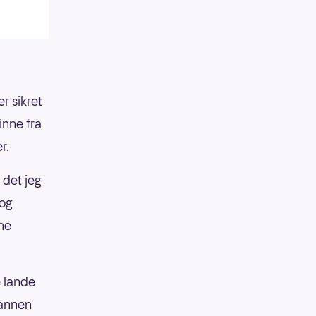
er sikret
inne fra
r.
 det jeg
 og
ne
e lande
mannen