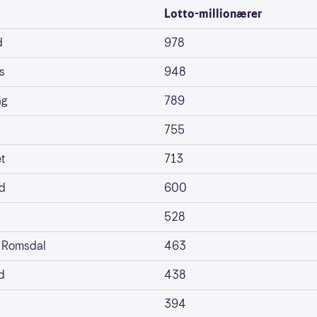
Lotto-millionærer
d
978
s
948
ag
789
755
t
713
d
600
528
 Romsdal
463
d
438
394