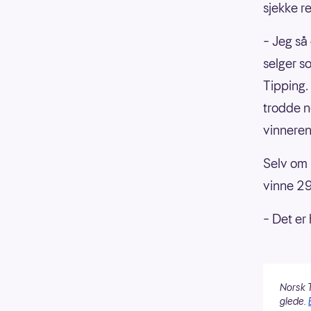
sjekke r
– Jeg så
selger s
Tipping.
trodde n
vinneren
Selv om 
vinne 29
– Det er 
Norsk T
glede.