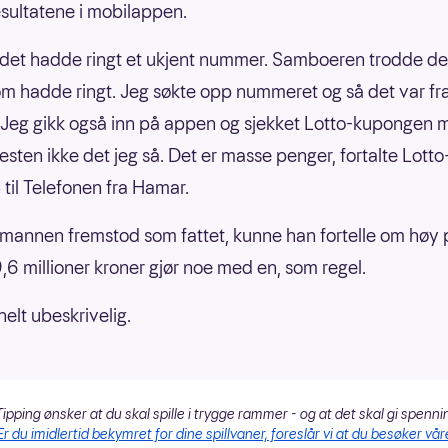
esultatene i mobilappen.
 det hadde ringt et ukjent nummer. Samboeren trodde de
om hadde ringt. Jeg søkte opp nummeret og så det var fr
 Jeg gikk også inn på appen og sjekket Lotto-kupongen m
esten ikke det jeg så. Det er masse penger, fortalte Lotto
 til Telefonen fra Hamar.
mannen fremstod som fattet, kunne han fortelle om høy p
,6 millioner kroner gjør noe med en, som regel.
helt ubeskrivelig.
ipping ønsker at du skal spille i trygge rammer - og at det skal gi spenni
Er du imidlertid bekymret for dine spillvaner, foreslår vi at du besøker vår