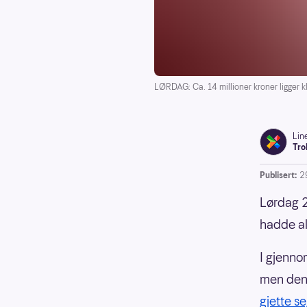
LØRDAG: Ca. 14 millioner kroner ligger kl
Lin
Tro
Publisert:
2
Lørdag 2
hadde all
I gjenno
men denn
gjette se