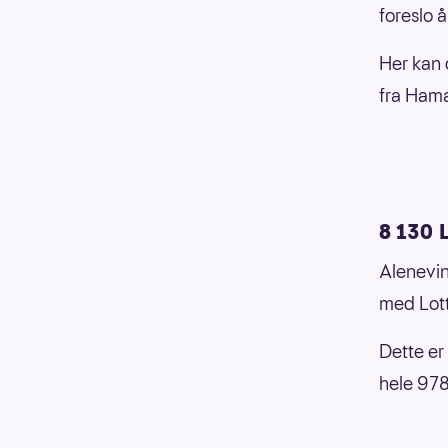
foreslo 
Her kan 
fra Hama
8 130 
Alenevin
med Lott
Dette er
hele 978