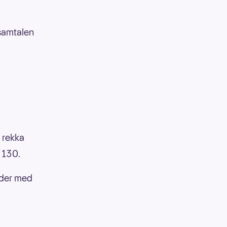
samtalen
e rekka
8 130.
leder med