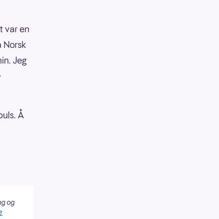
t var en
a Norsk
in. Jeg
-
uls. Å
ng og
e