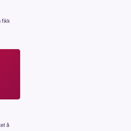
 fikk
ket å