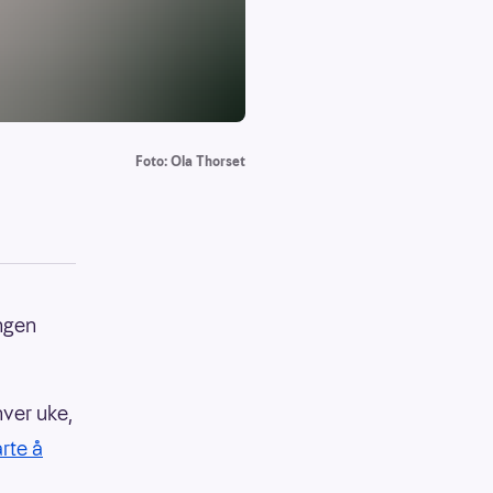
Foto: Ola Thorset
ingen
hver uke,
arte å