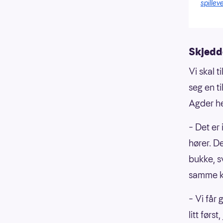
spilleve
Skjedd
Vi skal t
seg en t
Agder he
– Det er 
hører. De
bukke, s
samme k
–
Vi får
litt førs