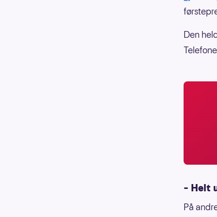
førstepr
Den held
Telefon
– Helt 
På andre