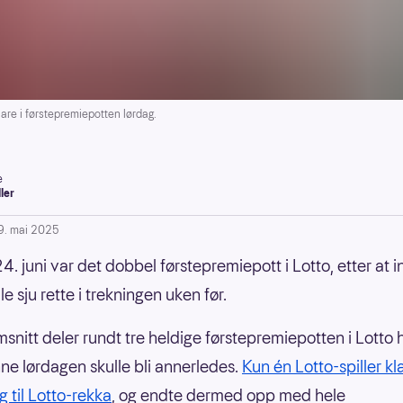
are i førstepremiepotten lørdag.
e
ller
9. mai 2025
4. juni var det dobbel førstepremiepott i Lotto, etter at 
e sju rette i trekningen uken før.
msnitt deler rundt tre heldige førstepremiepotten i Lotto 
e lørdagen skulle bli annerledes.
Kun én Lotto-spiller kl
g til Lotto-rekka
, og endte dermed opp med hele