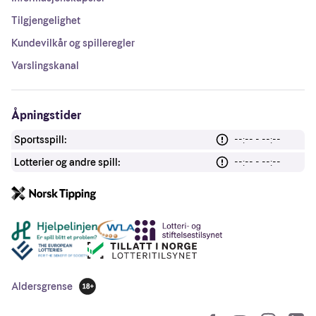
Tilgjengelighet
Kundevilkår og spilleregler
Varslingskanal
Åpningstider
Sportsspill:
--:-- - --:--
Lotterier og andre spill:
--:-- - --:--
Andre lenker
Aldersgrense
18 år