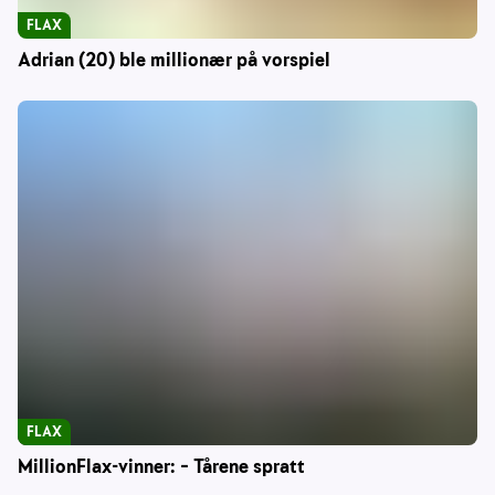
FLAX
Adrian (20) ble millionær på vorspiel
FLAX
MillionFlax-vinner: – Tårene spratt