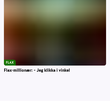
FLAX
Flax-millionær: – Jeg klikka i vinkel