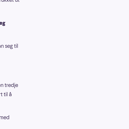
jeg
 seg til
n tredje
 til å
a med