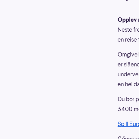
Opplev 
Neste fr
en reise
Omgivels
er slåen
underver
en hel d
Du bor p
3400 met
Spill Eu
(Vinners