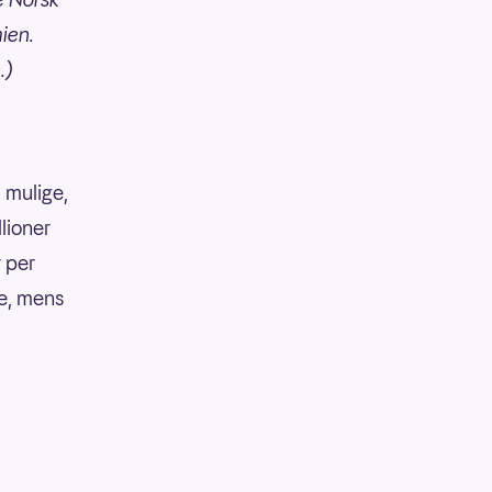
ien.
.)
 mulige,
llioner
r per
ke, mens