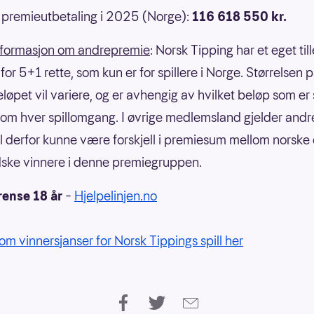
premieutbetaling i 2025 (Norge):
116 618 550 kr.
nformasjon om andrepremie
: Norsk Tipping har et eget til
or 5+1 rette, som kun er for spillere i Norge. Størrelsen 
eløpet vil variere, og er avhengig av hvilket beløp som er
om hver spillomgang. I øvrige medlemsland gjelder andre
il derfor kunne være forskjell i premiesum mellom norske
ske vinnere i denne premiegruppen.
rense 18 år
–
Hjelpelinjen.no
om vinnersjanser for Norsk Tippings spill her