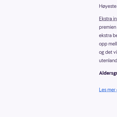
Høyeste 
Ekstra i
premien f
ekstra b
opp mell
og det v
utenland
Aldersg
Les mer 