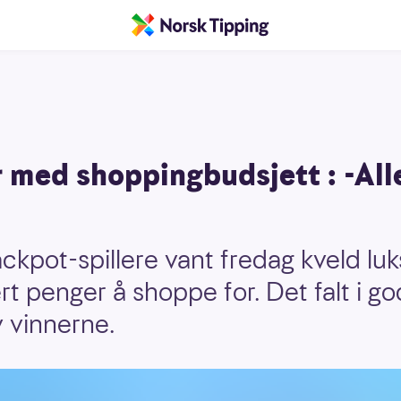
 med shoppingbudsjett : -All
ckpot-spillere vant fredag kveld luk
rt penger å shoppe for. Det falt i go
 vinnerne.