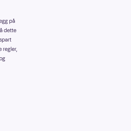
legg på
på dette
 spart
 regler,
 og