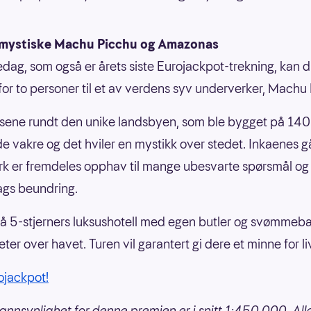
mystiske Machu Picchu og Amazonas
edag, som også er årets siste Eurojackpot-trekning, kan 
 for to personer til et av verdens syv underverker, Machu
ene rundt den unike landsbyen, som ble bygget på 1400
de vakre og det hviler en mystikk over stedet. Inkaenes g
k er fremdeles opphav til mange ubesvarte spørsmål og 
ags beundring.
å 5-stjerners luksushotell med egen butler og svømmeb
er over havet. Turen vil garantert gi dere et minne for li
rojackpot!
annsynlighet for denne premien er i snitt 1:450.000. All