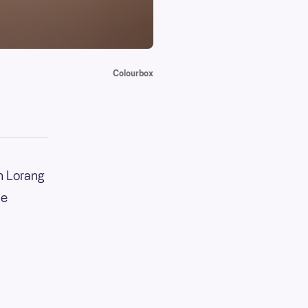
Colourbox
th Lorang
de