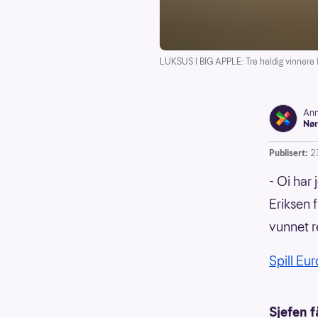
LUKSUS I BIG APPLE: Tre heldig vinnere f
Ann
Nør
Publisert:
2
- Oi har
Eriksen 
vunnet r
Spill Eu
Sjefen f