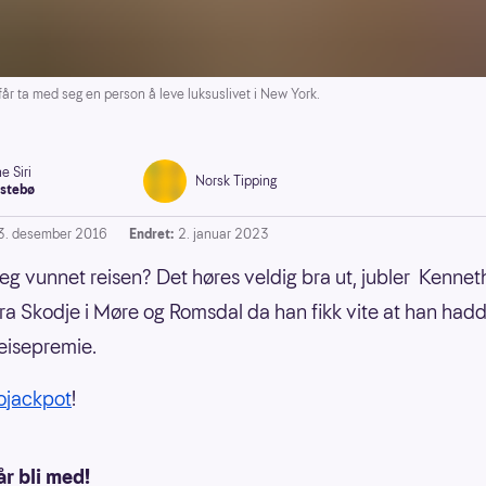
år ta med seg en person å leve luksuslivet i New York.
e Siri
Norsk Tipping
stebø
3. desember 2016
Endret:
2. januar 2023
 jeg vunnet reisen? Det høres veldig bra ut, jubler Kenne
fra Skodje i Møre og Romsdal da han fikk vite at han had
eisepremie.
rojackpot
!
år bli med!