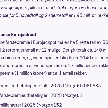
 Eurojackpot-spillere er med i trekningen av denne prem
nse for 5 hovedtall og 2 stjernetall er 1:95 mill. pr. rekke
janse Eurojackpot
nne førstepremie i Eurojackpot må en ha 5 rette tall av 50
 til 2 rette stjernetall av 12 mulige. Det gir totalt ca. 140 mi
ombinasjoner, og vinnersjansen blir da ca. 1:140 millione
or andrepremie er vinnersjansen ca. 1:7 millioner per rek
premie (1 million kroner) er ca. 1:antall rekker.
 premieutbetalinger totalt i 2025 (Norge): 5 081 683
 førstepremieutbetalinger i 2025 (Norge): 1
 millionærer i 2025 (Norge):
152