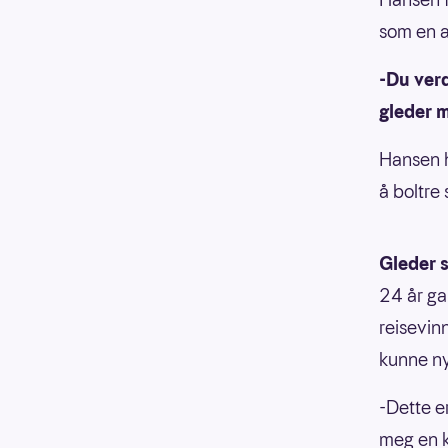
som en a
-Du verd
gleder m
Hansen h
å boltre 
Gleder s
24 år ga
reisevinn
kunne ny
-Dette er
meg en k