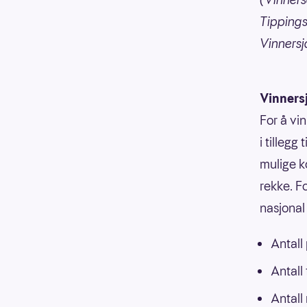
Tippings
Vinnersja
Vinners
For å vi
i tillegg
mulige k
rekke. F
nasjonal 
Antall
Antall
Antall