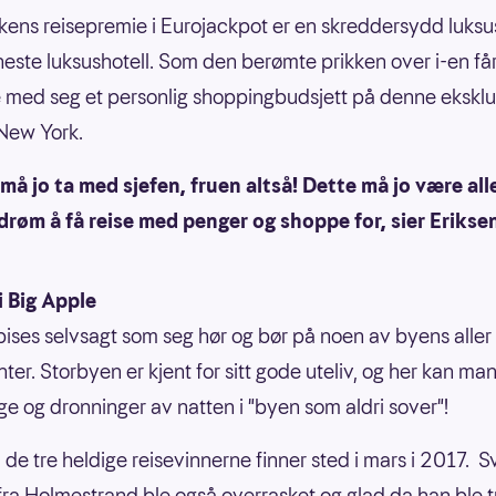
ens reisepremie i Eurojackpot er en skreddersydd luksu
neste luksushotell. Som den berømte prikken over i-en få
 med seg et personlig shoppingbudsjett på denne eksklu
 New York.
g må jo ta med sjefen, fruen altså! Dette må jo være all
røm å få reise med penger og shoppe for, sier Eriksen
i Big Apple
ises selvsagt som seg hør og bør på noen av byens aller
ter. Storbyen er kjent for sitt gode uteliv, og her kan ma
e og dronninger av natten i "byen som aldri sover"!
l de tre heldige reisevinnerne finner sted i mars i 2017. S
ra Holmestrand ble også overrasket og glad da han ble t