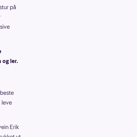
stur på
r
sive
e
 og ler.
 beste
n leve
vein Erik
rukket ut