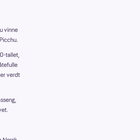
du vinne
 Picchu.
-tallet,
åtefulle
er verdt
asseng,
vet.
e Norsk