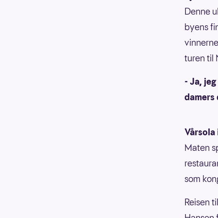
Denne uk
byens fi
vinnerne
turen til
- Ja, je
damers d
Vårsola 
Maten sp
restauran
som kong
Reisen ti
Hansen f