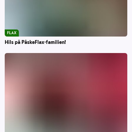
FLAX
Hils på PåskeFlax-familien!