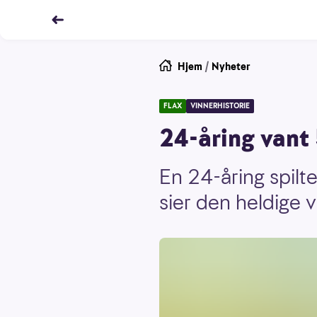
Hjem
/
Nyheter
FLAX
VINNERHISTORIE
24-åring vant
En 24-åring spilt
sier den heldige 