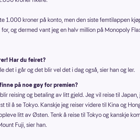
tte 1.000 kroner på konto, men den siste femtilappen kjø
 for, og dermed vant jeg en halv million på Monopoly Flax
er! Har du feiret?
le det i går og det blir vel det i dag også, sier han og ler.
finne på noe gøy for premien?
 blir reising og betaling av litt gjeld. Jeg vil reise til Japan,
yst til å se Tokyo. Kanskje jeg reiser videre til Kina og Ho
ppleve litt av Østen. Tenk å reise til Tokyo og kanskje k
ount Fuji, sier han.