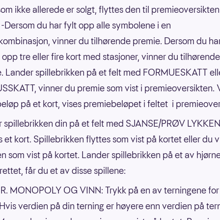
om ikke allerede er solgt, flyttes den til premieoversikten 
t. -Dersom du har fylt opp alle symbolene i en
kombinasjon, vinner du tilhørende premie. Dersom du ha
 opp tre eller fire kort med stasjoner, vinner du tilhørende
. Lander spillebrikken på et felt med FORMUESKATT ell
SKATT, vinner du premie som vist i premieoversikten. 
beløp på et kort, vises premiebeløpet i feltet i premieover
 spillebrikken din på et felt med SJANSE/PRØV LYKKEN
 et kort. Spillebrikken flyttes som vist på kortet eller du 
n som vist på kortet. Lander spillebrikken på et av hjørn
rettet, får du et av disse spillene:
R. MONOPOLY OG VINN: Trykk på en av terningene for
 Hvis verdien på din terning er høyere enn verdien på te