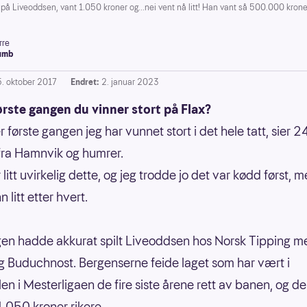
 på Liveoddsen, vant 1.050 kroner og...nei vent nå litt! Han vant så 500.000 krone
rre
umb
5. oktober 2017
Endret:
2. januar 2023
ørste gangen du vinner stort på Flax?
r første gangen jeg har vunnet stort i det hele tatt, sier 2
fra Hamnvik og humrer.
 litt uvirkelig dette, og jeg trodde jo det var kødd først, 
n litt etter hvert.
en hadde akkurat spilt Liveoddsen hos Norsk Tipping m
g Buduchnost. Bergenserne feide laget som har vært i
len i Mesterligaen de fire siste årene rett av banen, og 
1.050 kroner rikere.