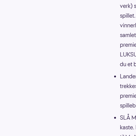
verk) s
spille
vinner
samlet
premie
LUKSUS
du et 
Lander
trekkes
premie
spilleb
SLÅ M
kaste.