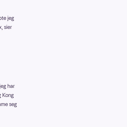
pte jeg
, sier
 jeg har
ng Kong
omme seg