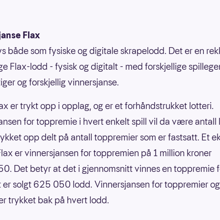
janse Flax
bys både som fysiske og digitale skrapelodd. Det er en re
ige Flax-lodd - fysisk og digitalt - med forskjellige spilleg
ger og forskjellig vinnersjanse.
ax er trykt opp i opplag, og er et forhåndstrukket lotteri.
nsen for toppremie i hvert enkelt spill vil da være antall
rykket opp delt på antall toppremier som er fastsatt. Et 
nFlax er vinnersjansen for toppremien på 1 million kroner
0. Det betyr at det i gjennomsnitt vinnes en toppremie f
 er solgt 625 050 lodd. Vinnersjansen for toppremier og
er trykket bak på hvert lodd.