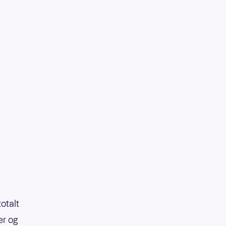
totalt
er og