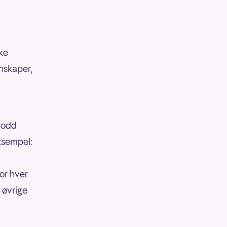
kke
enskaper,
 lodd
eksempel:
or hver
 øvrige