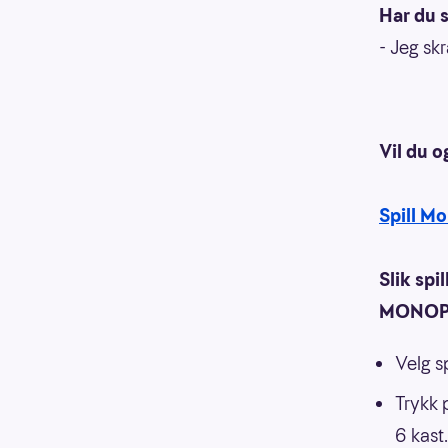
Har du 
- Jeg skr
Vil du o
Spill Mo
Slik sp
MONOPOL
Velg sp
Trykk p
6 kast