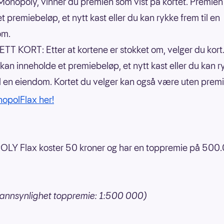
. Monopoly, vinner du premien som vist på kortet. Premien
t premiebeløp, et nytt kast eller du kan rykke frem til en
om.
TT KORT: Etter at kortene er stokket om, velger du kort
 kan inneholde et premiebeløp, et nytt kast eller du kan r
il en eiendom. Kortet du velger kan også være uten premi
nopolFlax her!
Y Flax koster 50 kroner og har en toppremie på 500
sannsynlighet toppremie: 1:500 000)