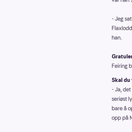
- Jeg sa
Flaxlodd
han.
Gratuler
Feiring b
Skal du 
- Ja, det
seriøst l
bare å o
opp på M