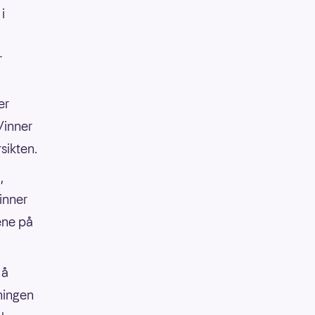
i
r
er
Vinner
sikten.
,
vinner
ene på
 å
rningen