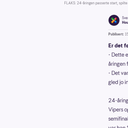
FLAKS: 24-åringen passerte start, spilte
Sve
Ho
Publisert:
1
Er det f
- Dette e
åringen 
- Det var
gled jo in
24-åring
Vipers o
semifina
var han 