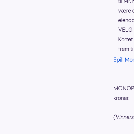
til Mr
være e
eiend
VELG E
Kortet
frem t
Spill Mo
MONOPOL
kroner.
(Vinner