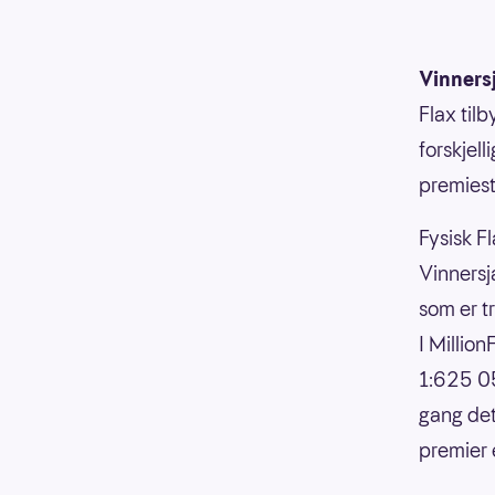
Vinners
Flax til
forskjell
premiesti
Fysisk Fl
Vinnersja
som er t
I Millio
1:625 05
gang det
premier 