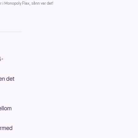
r i Monopoly Flax, sånn var det!
4-
men det
ellom
dermed