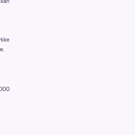
 kan
.
ykke
e.
.000