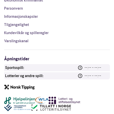
Økonomisk kriminalitet
Personvern
Informasjonskapsler
Tilgjengelighet
Kundevilkår og spilleregler
Varslingskanal
Åpningstider
Sportsspill:
--:-- - --:--
Lotterier og andre spill:
--:-- - --:--
Andre lenker