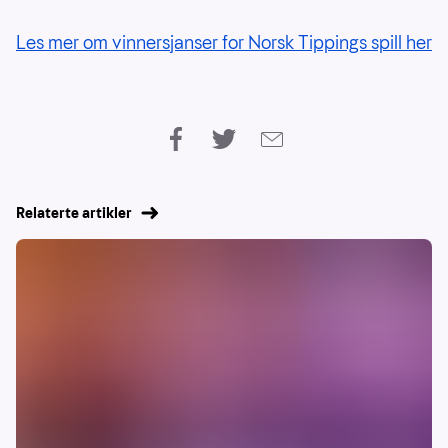
Les mer om vinnersjanser for Norsk Tippings spill her
Relaterte artikler