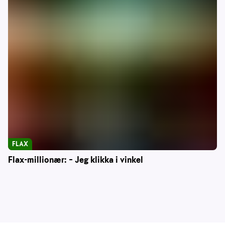
FLAX
Flax-millionær: – Jeg klikka i vinkel