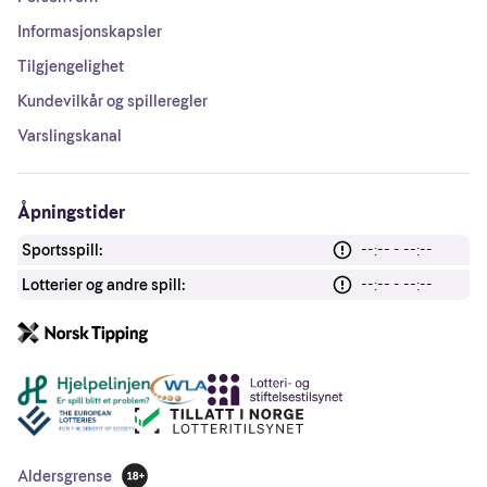
Informasjonskapsler
Tilgjengelighet
Kundevilkår og spilleregler
Varslingskanal
Åpningstider
Sportsspill:
--:-- - --:--
Lotterier og andre spill:
--:-- - --:--
Andre lenker
Aldersgrense
18 år