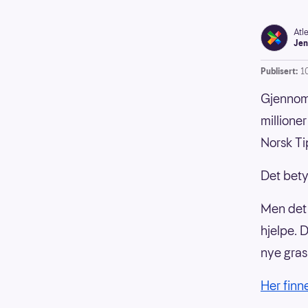
Atl
Jen
Publisert:
1
Gjennom 
millione
Norsk Ti
Det bety
Men det 
hjelpe. D
nye gras
Her finn