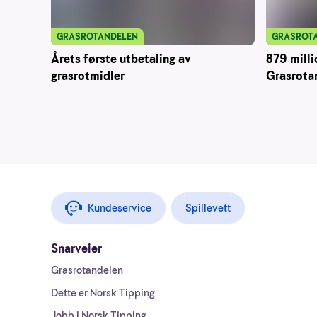
GRASROT
GRASROTANDELEN
879 milli
Årets første utbetaling av
Grasrota
grasrotmidler
Kundeservice
Spillevett
Snarveier
Grasrotandelen
Dette er Norsk Tipping
Jobb i Norsk Tipping