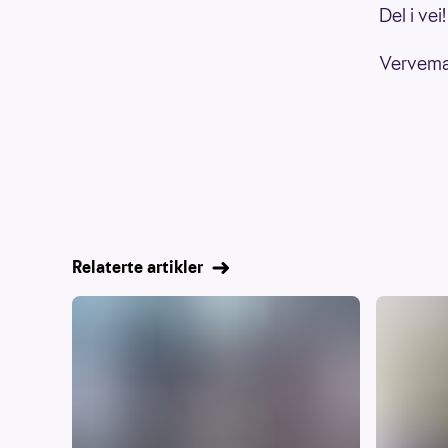
Del i vei!
Vervemat
Relaterte artikler