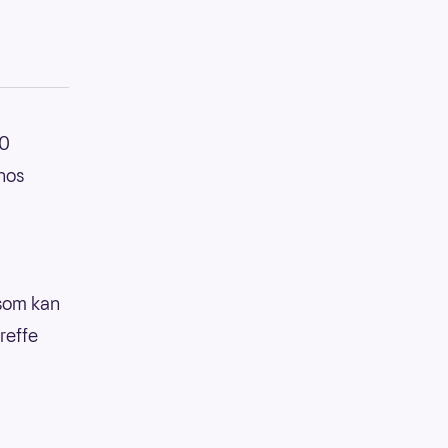
50
 hos
 som kan
reffe