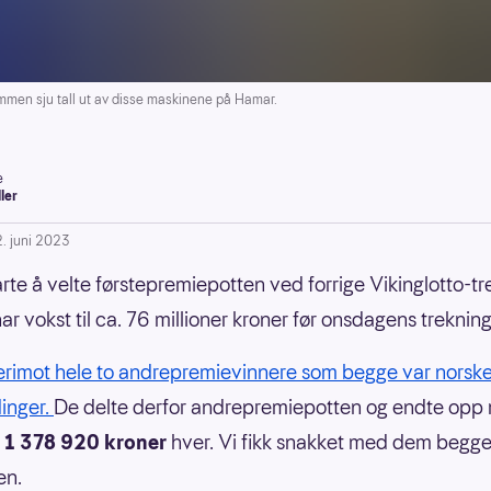
mmen sju tall ut av disse maskinene på Hamar.
e
ller
2. juni 2023
arte å velte førstepremiepotten ved forrige Vikinglotto-tr
ar vokst til ca. 76 millioner kroner før onsdagens trekning
derimot hele to andrepremievinnere som begge var norske
inger.
De delte derfor andrepremiepotten og endte opp
g
1 378 920 kroner
hver. Vi fikk snakket med dem begge
en.