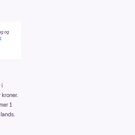
ng og
e
r
i
 kroner.
mer 1
 lands.