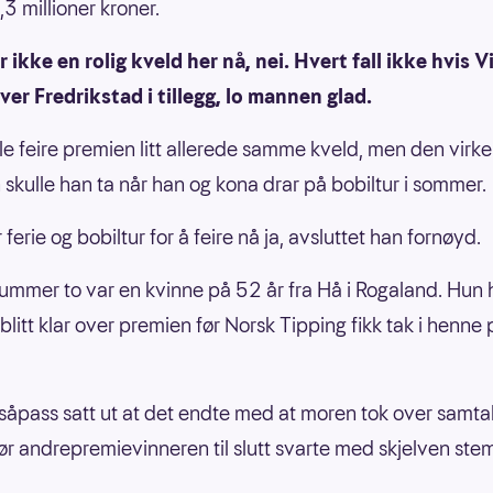
3 millioner kroner.
ir ikke en rolig kveld her nå, nei. Hvert fall ikke hvis V
ver Fredrikstad i tillegg, lo mannen glad.
le feire premien litt allerede samme kveld, men den virke
n skulle han ta når han og kona drar på bobiltur i sommer.
r ferie og bobiltur for å feire nå ja, avsluttet han fornøyd.
ummer to var en kvinne på 52 år fra Hå i Rogaland. Hun
blitt klar over premien før Norsk Tipping fikk tak i henne 
såpass satt ut at det endte med at moren tok over samtal
før andrepremievinneren til slutt svarte med skjelven st