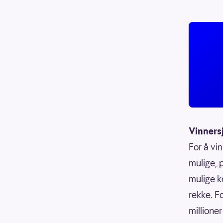
Vinners
For å vin
mulige, p
mulige k
rekke. F
millioner