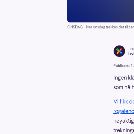
ONSDAG: Hver onsdag trekkes det til sa
Lin
Tro
Publisert:
1
Ingen kl
som nå h
Vi fikk 
rogalend
nøyakti
trekning