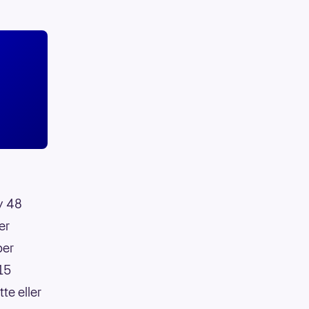
av 48
er
per
:15
te eller