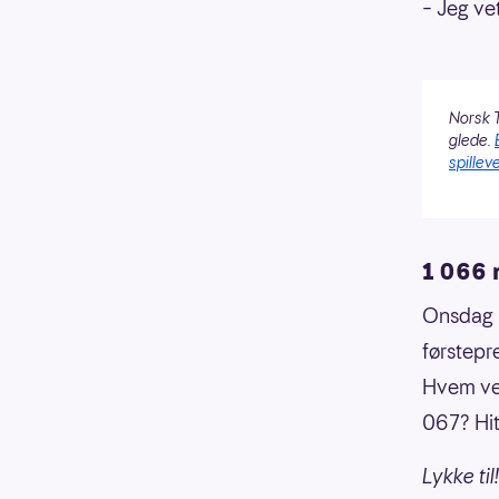
– Jeg vet
Norsk T
glede.
spilleve
1 066 
Onsdag 1
førstepr
Hvem vet
067? Hitt
Lykke til!