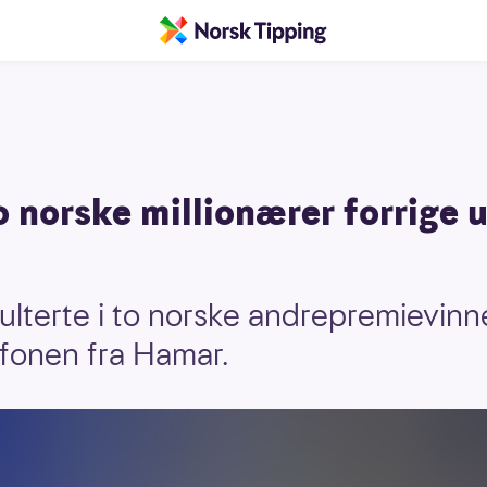
o norske millionærer forrige u
ulterte i to norske andrepremievinne
efonen fra Hamar.