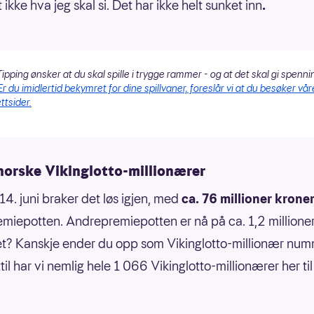
 ikke hva jeg skal si. Det har ikke helt sunket inn
.
ipping ønsker at du skal spille i trygge rammer - og at det skal gi spenni
Er du imidlertid bekymret for dine spillvaner, foreslår vi at du besøker vår
ttsider.
norske Vikinglotto-millionærer
4. juni braker det løs igjen, med
ca. 76 millioner krone
emiepotten. Andrepremiepotten er nå på ca. 1,2 millioner
? Kanskje ender du opp som Vikinglotto-millionær num
il har vi nemlig hele 1 066 Vikinglotto-millionærer her til