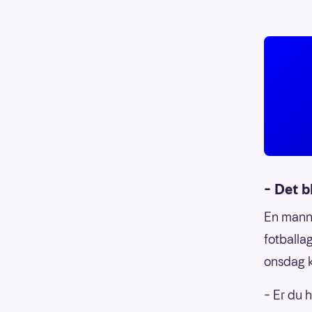
– Det b
En mann 
fotballa
onsdag k
– Er du 