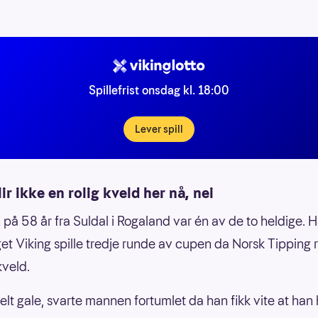
Spillefrist onsdag kl. 18:00
Lever spill
lir ikke en rolig kveld her nå, nei
på 58 år fra Suldal i Rogaland var én av de to heldige. 
get Viking spille tredje runde av cupen da Norsk Tipping 
veld.
helt gale, svarte mannen fortumlet da han fikk vite at ha