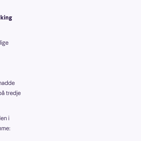
iking
lige
 hadde
på tredje
en i
emme: