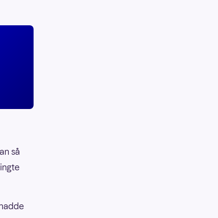
Han så
ringte
n hadde