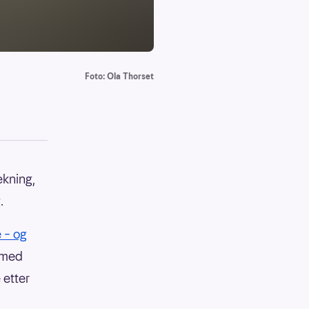
Foto: Ola Thorset
ekning,
.
 – og
 med
 etter