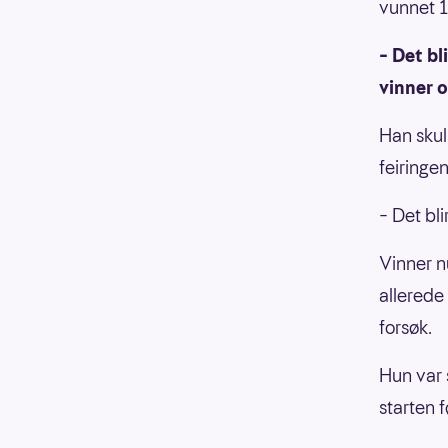
vunnet 1,
– Det bl
vinner o
Han skul
feiringe
– Det bli
Vinner n
allerede 
forsøk.
Hun var 
starten 