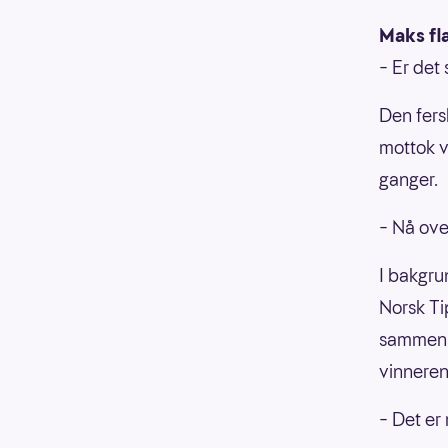
Maks fl
– Er det
Den fers
mottok v
ganger.
– Nå over
I bakgrun
Norsk Tip
sammen m
vinneren
– Det er 