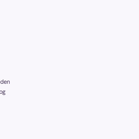
l den
 og