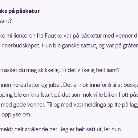
aks på påsketur
 sant?
ke millionæren fra Fauske var på påsketur med venner 
innerbudskapet. Hun ble ganske satt ut, og var på gråten
rasket du meg skikkelig. Er det virkelig helt sant?
nen høres latter og jubel. Det er nok innafor å si at besk
ping ble en knallstart på det som nok ville bli en flott p
ed gode venner. Til og med værmeldinga spilte på lag
 opplyse om.
meldt helt strålende her. Jeg er helt satt ut, ler hun.