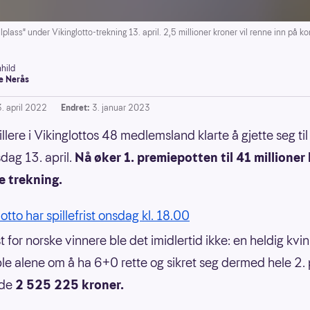
lplass" under Vikinglotto-trekning 13. april. 2,5 millioner kroner vil renne inn på k
hild
e Nerås
3. april 2022
Endret:
3. januar 2023
llere i Vikinglottos 48 medlemsland klarte å gjette seg ti
sdag 13. april.
Nå øker 1. premiepotten til 41 millioner
e trekning.
otto har spillefrist onsdag kl. 18.00
t for norske vinnere ble det imidlertid ikke: en heldig kvi
le alene om å ha 6+0 rette og sikret seg dermed hele 2.
nde
2 525 225 kroner.