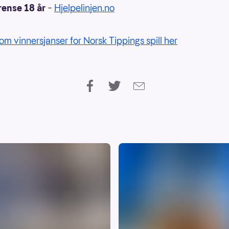
rense 18 år
–
Hjelpelinjen.no
om vinnersjanser for Norsk Tippings spill her