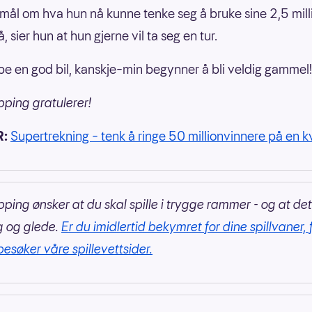
mål om hva hun nå kunne tenke seg å bruke sine 2,5 mill
, sier hun at hun gjerne vil ta seg en tur.
pe en god bil, kanskje–min begynner å bli veldig gammel!
pping gratulerer!
R:
Supertrekning – tenk å ringe 50 millionvinnere på en k
pping ønsker at du skal spille i trygge rammer - og at det
g og glede.
Er du imidlertid bekymret for dine spillvaner, 
besøker våre spillevettsider.