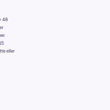
av 48
er
per
:15
te eller