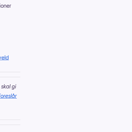
ioner
veld
 skal gi
foreslår