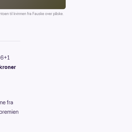
ontoen til kvinnen fra Fauske over påske.
l 6+1
 kroner
nne fra
 premien