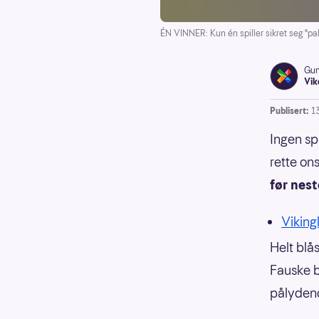
ÉN VINNER: Kun én spiller sikret seg "pal
Gun
Vik
Publisert:
1
Ingen spi
rette on
før nest
Vikingl
Helt blås
Fauske b
pålyde