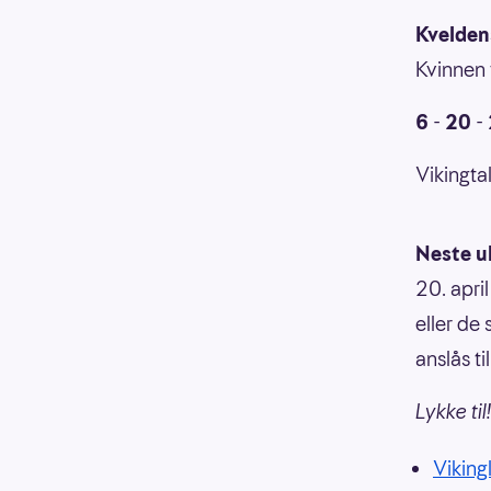
Kveldens
Kvinnen 
6
-
20
-
Vikingtal
Neste u
20. april
eller de 
anslås ti
Lykke til!
Vikingl