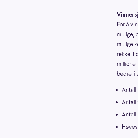
Vinners
For å vin
mulige, p
mulige k
rekke. F
millioner
bedre, i
Antall
Antall
Antall
Høyest