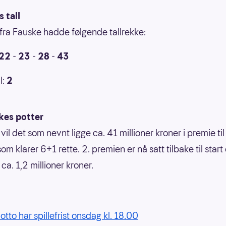
 tall
fra Fauske hadde følgende tallrekke:
22
-
23
-
28
-
43
l:
2
kes potter
 vil det som nevnt ligge ca. 41 millioner kroner i premie ti
som klarer 6+1 rette. 2. premien er nå satt tilbake til start
l ca. 1,2 millioner kroner.
otto har spillefrist onsdag kl. 18.00