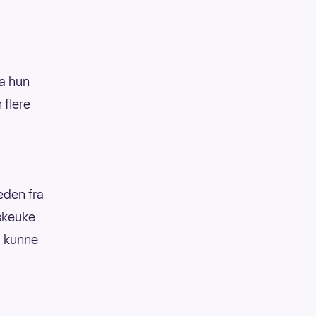
da hun
 flere
jeden fra
åskeuke
, kunne