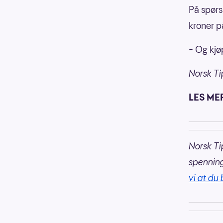
På spørs
kroner på
– Og kjø
Norsk Ti
LES ME
Norsk Ti
spennin
vi at du 