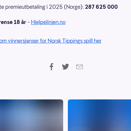
e premieutbetaling i 2025 (Norge):
287 625 000
rense 18 år
–
Hjelpelinjen.no
om vinnersjanser for Norsk Tippings spill her