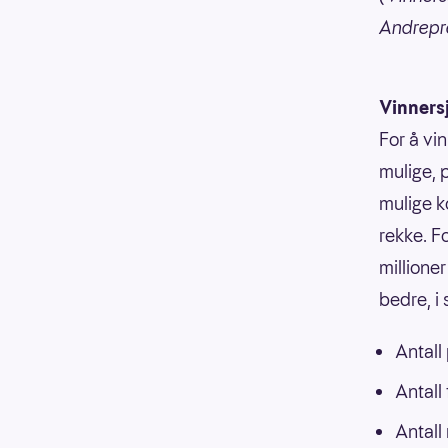
Andrepre
Vinners
For å vin
mulige, p
mulige k
rekke. F
millioner
bedre, i
Antall
Antall
Antall