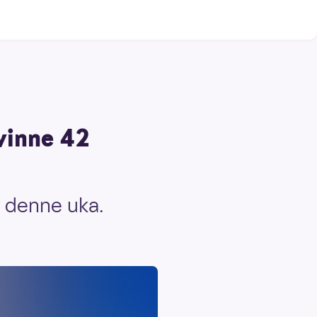
vinne 42
ll denne uka.