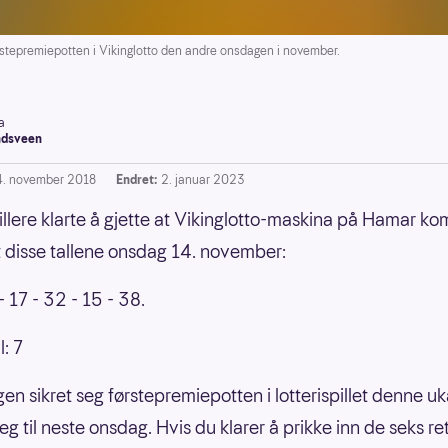
rstepremiepotten i Vikinglotto den andre onsdagen i november.
a
dsveen
4. november 2018
Endret:
2. januar 2023
illere klarte å gjette at Vikinglotto-maskina på Hamar kom 
t disse tallene onsdag 14. november:
 17 - 32 - 15 - 38.
l: 7
gen sikret seg førstepremiepotten i lotterispillet denne uk
g til neste onsdag. Hvis du klarer å prikke inn de seks re