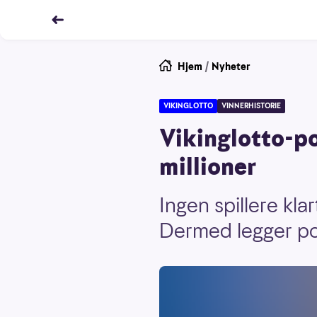
Hjem
/
Nyheter
VIKINGLOTTO
VINNERHISTORIE
Vikinglotto-p
millioner
Ingen spillere kla
Dermed legger po