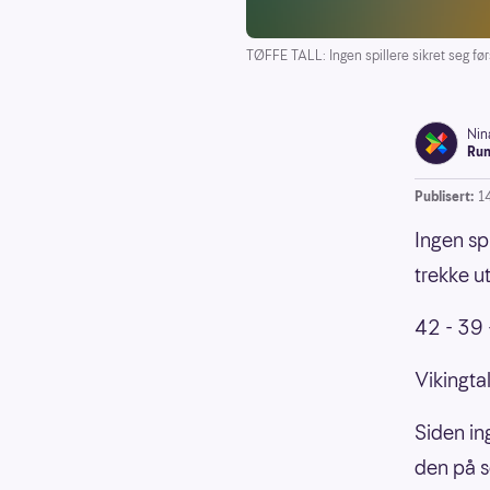
TØFFE TALL: Ingen spillere sikret seg fø
Nin
Run
Publisert:
1
Ingen sp
trekke u
42 - 39 -
Vikingtal
Siden in
den på se