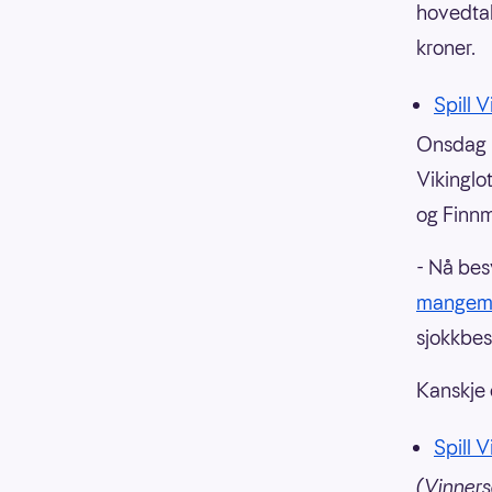
hovedtall
kroner.
Spill 
Onsdag 7
Vikinglo
og Finnm
- Nå bes
mangemi
sjokkbes
Kanskje e
Spill V
(Vinners