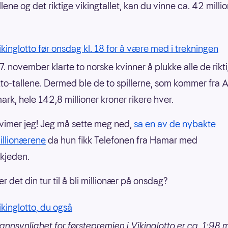
ene og det riktige vikingtallet, kan du vinne ca. 42 milli
Vikinglotto før onsdag kl. 18 for å være med i trekningen
. november klarte to norske kvinner å plukke alle de rikt
tto-tallene. Dermed ble de to spillerne, som kommer fra 
ark, hele 142,8 millioner kroner rikere hver.
vimer jeg! Jeg må sette meg ned,
sa en av de nybakte
llionærene
da hun fikk Telefonen fra Hamar med
kjeden.
r det din tur til å bli millionær på onsdag?
ikinglotto, du også
annsynlighet for førstepremien i Vikinglotto er ca. 1:98 mi