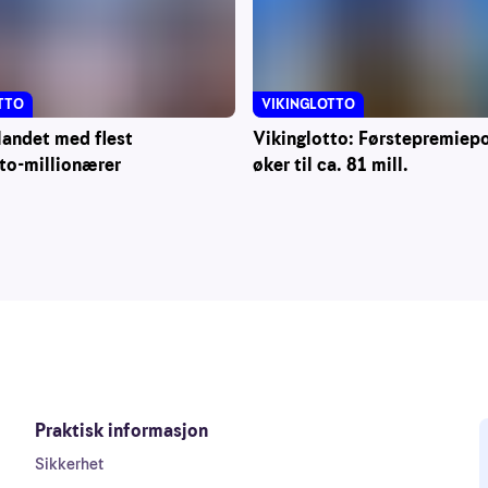
VIKINGLOTTO
TTO
Vikinglotto: Førstepremiep
landet med flest
øker til ca. 81 mill.
to-millionærer
Praktisk informasjon
Sikkerhet