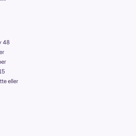
av 48
er
per
:15
te eller