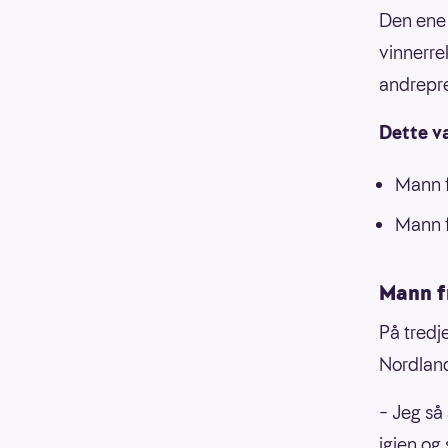
Den ene
vinnerre
andrepr
Dette v
Mann f
Mann f
Mann fr
På tredje
Nordland
– Jeg så 
igjen og