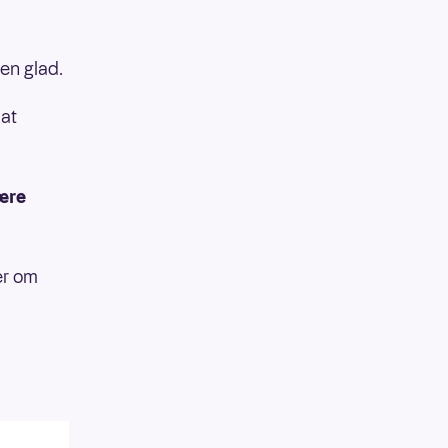
nen glad.
 at
være
er om