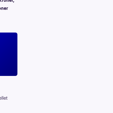
kroner,
oner
llet