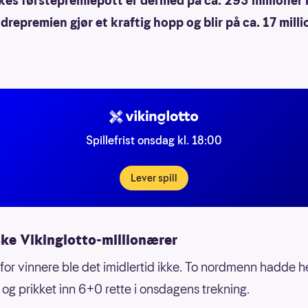
kes førstepremiepott er dermed på ca. 293 millioner 
repremien gjør et kraftig hopp og blir på ca. 17 milli
Spillefrist onsdag kl. 18:00
Lever spill
ske Vikinglotto-millionærer
t for vinnere ble det imidlertid ikke. To nordmenn hadde he
og prikket inn 6+0 rette i onsdagens trekning.