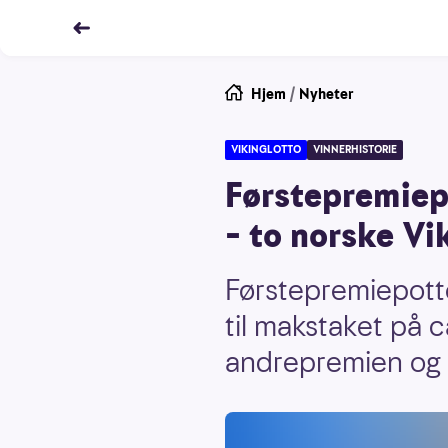
Hjem
/
Nyheter
VIKINGLOTTO
VINNERHISTORIE
Førstepremiep
– to norske Vi
Førstepremiepotte
til makstaket på 
andrepremien og v