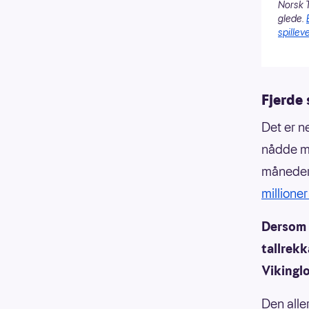
Norsk T
glede.
spilleve
Fjerde 
Det er ne
nådde ma
måneder
millioner
Dersom e
tallrekk
Vikinglo
Den alle