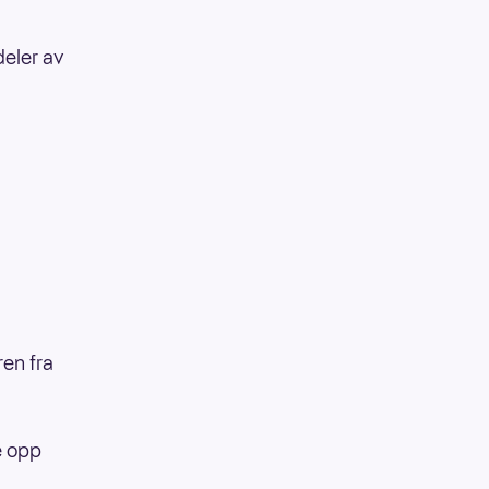
deler av
ren fra
te opp