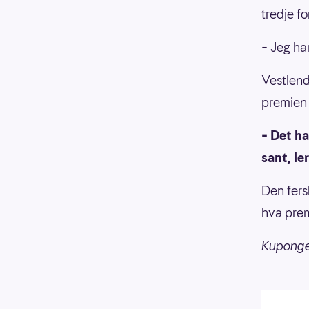
tredje fo
– Jeg ha
Vestlendi
premien
– Det ha
sant, le
Den fers
hva premi
Kupongen