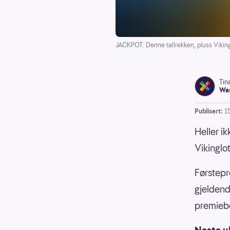
JACKPOT: Denne tallrekken, pluss Vikingt
Tin
Was
Publisert:
1
Heller i
Vikinglo
Førstepr
gjeldend
premiebe