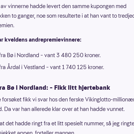
 av vinnerne hadde levert den samme kupongen med
kken to ganger, noe som resulterte i at han vant to tredje
emien.
ar kveldens andrepremievinnere:
ra Bø i Nordland – vant 3 480 250 kroner.
ra Årdal i Vestland – vant 1 740 125 kroner.
a Bø i Nordland: – Fikk litt hjertebank
 forsøket fikk vi svar hos den ferske Vikinglotto-millionæ
. Da var han allerede klar over at han hadde vunnet.
at det hadde ringt fra et litt spesielt nummer, så jeg ring
 sjekket appen, forteller mannen.