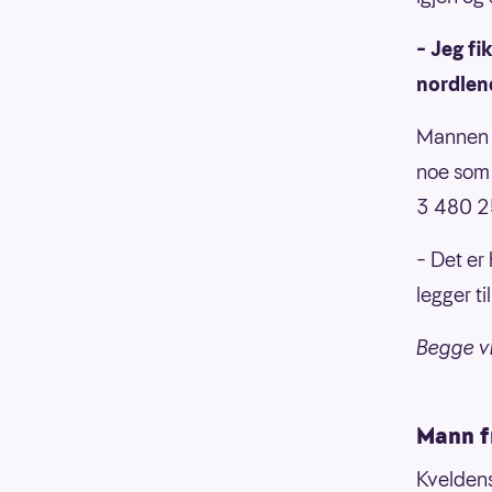
– Jeg fi
nordlen
Mannen f
noe som 
3 480 2
– Det er
legger t
Begge vi
Mann fr
Kveldens