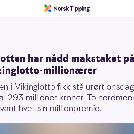
otten har nådd makstaket på 
kinglotto-millionærer
n i Vikinglotto fikk stå urørt onsda
ca. 293 millioner kroner. To nordmen
ant hver sin millionpremie.