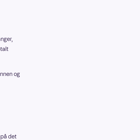
anger,
talt
mannen og
 på det