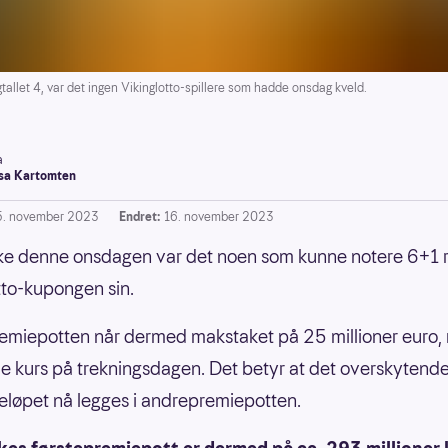
allet 4, var det ingen Vikinglotto-spillere som hadde onsdag kveld.
a
a Kartomten
5. november 2023
Endret:
16. november 2023
kke denne onsdagen var det noen som kunne notere 6+1 r
tto-kupongen sin.
emiepotten når dermed makstaket på 25 millioner euro
e kurs på trekningsdagen. Det betyr at det overskytend
løpet nå legges i andrepremiepotten.