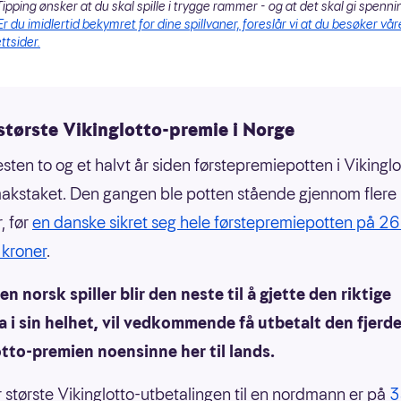
ipping ønsker at du skal spille i trygge rammer - og at det skal gi spenni
Er du imidlertid bekymret for dine spillvaner, foreslår vi at du besøker vår
ttsider.
største Vikinglotto-premie i Norge
sten to og et halvt år siden førstepremiepotten i Vikinglot
kstaket. Den gangen ble potten stående gjennom flere
, før
en danske sikret seg hele førstepremiepotten på 2
 kroner
.
n norsk spiller blir den neste til å gjette den riktige
a i sin helhet, vil vedkommende få utbetalt den fjerd
tto-premien noensinne her til lands.
r største Vikinglotto-utbetalingen til en nordmann er på
3