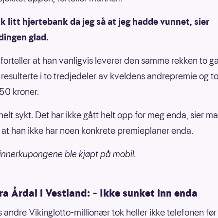
kk litt hjertebank da jeg så at jeg hadde vunnet, sier
dingen glad.
orteller at han vanligvis leverer den samme rekken to g
resulterte i to tredjedeler av kveldens andrepremie og to
50 kroner.
 helt sykt. Det har ikke gått helt opp for meg enda, sier 
il at han ikke har noen konkrete premieplaner enda.
nnerkupongene ble kjøpt på mobil.
a Årdal i Vestland: – Ikke sunket inn enda
 andre Vikinglotto-millionær tok heller ikke telefonen før