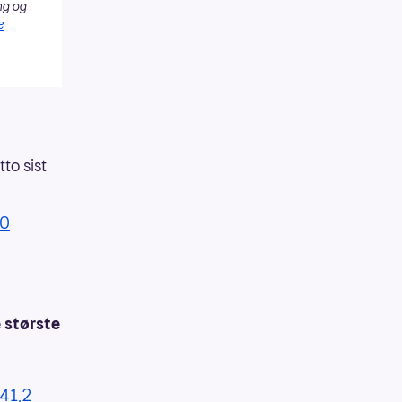
ng og
e
to sist
60
e største
41,2