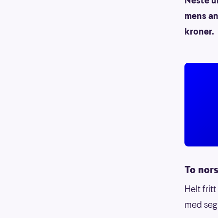
Neste u
mens and
kroner.
To nor
Helt frit
med seg 