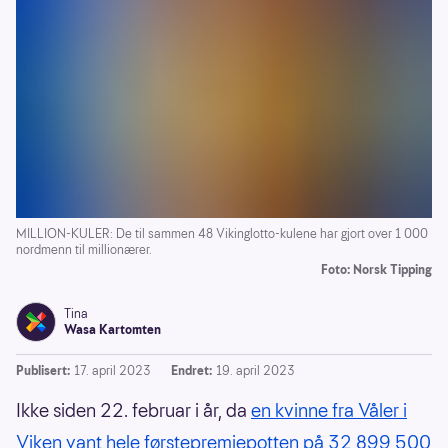
MILLION-KULER: De til sammen 48 Vikinglotto-kulene har gjort over 1 000
nordmenn til millionærer.
Foto: Norsk Tipping
Tina
Wasa Kartomten
Publisert:
17. april 2023
Endret:
19. april 2023
Ikke siden 22. februar i år, da
en kvinne fra Våler i
Viken vant hele førstepremiepotten på 32 899 500