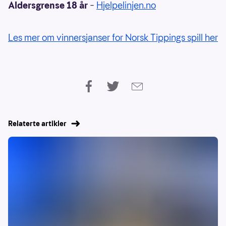
Aldersgrense 18 år
–
Hjelpelinjen.no
Les mer om vinnersjanser for Norsk Tippings spill her
Relaterte artikler