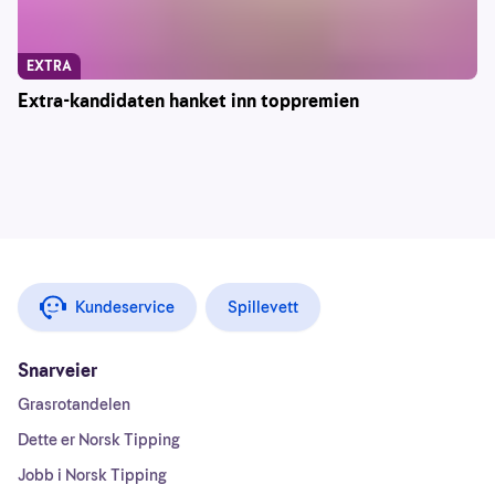
EXTRA
Extra-kandidaten hanket inn toppremien
Kundeservice
Spillevett
Snarveier
Grasrotandelen
Dette er Norsk Tipping
Jobb i Norsk Tipping