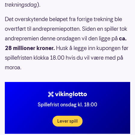
trekningsdag
).
Det overskytende beløpet fra forrige trekning ble
overtført til andrepremiepotten. Siden en spiller tok
andrepremien denne onsdagen vil den ligge på
ca.
28 millioner kroner.
Husk å legge inn kupongen før
spillefristen klokka 18.00 hvis du vil være med på
moroa.
Spillefrist onsdag kl. 18:00
Lever spill