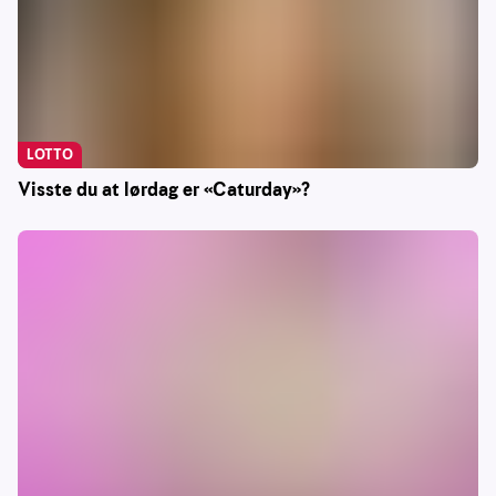
LOTTO
Visste du at lørdag er «Caturday»?