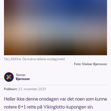
TALLREKKA: De trukne tallene onsdag kveld.
Foto: Steinar Bjørnsson
Steinar
Bjørnsson
Publisert:
22. november 2023
Heller ikke denne onsdagen var det noen som kunne
notere 6+1 rette på Vikinglotto-kupongen sin.