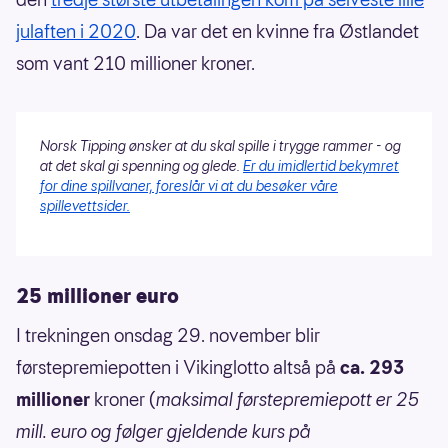
julaften i 2020
. Da var det en kvinne fra Østlandet
som vant 210 millioner kroner.
Norsk Tipping ønsker at du skal spille i trygge rammer - og
at det skal gi spenning og glede.
Er du imidlertid bekymret
for dine spillvaner, foreslår vi at du besøker våre
spillevettsider.
25 millioner euro
I trekningen onsdag 29. november blir
førstepremiepotten i Vikinglotto altså på
ca. 293
millioner
kroner (
maksimal førstepremiepott er 25
mill. euro og følger gjeldende kurs på