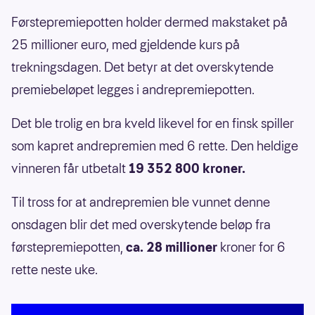
Førstepremiepotten holder dermed makstaket på
25 millioner euro, med gjeldende kurs på
trekningsdagen. Det betyr at det overskytende
premiebeløpet legges i andrepremiepotten.
Det ble trolig en bra kveld likevel for en finsk spiller
som kapret andrepremien med 6 rette. Den heldige
vinneren får utbetalt
19 352 800 kroner.
Til tross for at andrepremien ble vunnet denne
onsdagen blir det med overskytende beløp fra
førstepremiepotten,
ca. 28 millioner
kroner for 6
rette neste uke.