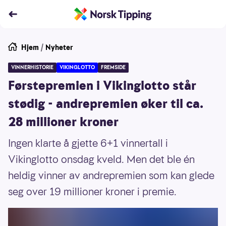
Hjem
/
Nyheter
VINNERHISTORIE
VIKINGLOTTO
FREMSIDE
Førstepremien i Vikinglotto står
stødig - andrepremien øker til ca.
28 millioner kroner
Ingen klarte å gjette 6+1 vinnertall i
Vikinglotto onsdag kveld. Men det ble én
heldig vinner av andrepremien som kan glede
seg over 19 millioner kroner i premie.