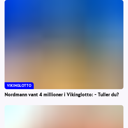
VIKINGLOTTO
Nordmann vant 4 millioner i Vikinglotto: – Tuller du?