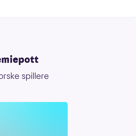
remiepott
orske spillere