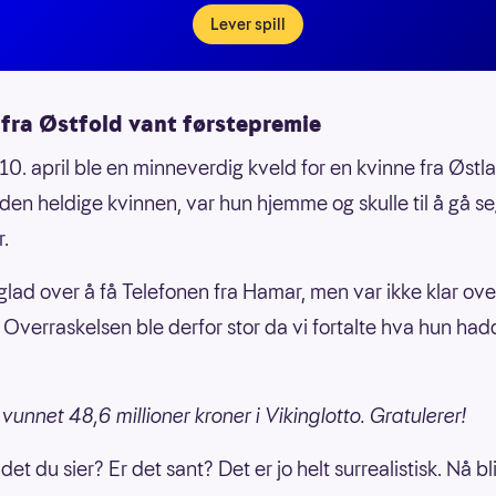
Lever spill
 fra Østfold vant førstepremie
0. april ble en minneverdig kveld for en kvinne fra Østl
e den heldige kvinnen, var hun hjemme og skulle til å gå s
r.
glad over å få Telefonen fra Hamar, men var ikke klar ove
e. Overraskelsen ble derfor stor da vi fortalte hva hun ha
vunnet 48,6 millioner kroner i Vikinglotto. Gratulerer!
det du sier? Er det sant? Det er jo helt surrealistisk. Nå blir