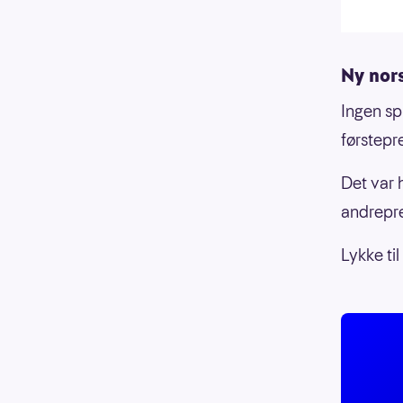
Ny nor
Ingen spi
førstepr
Det var 
andrepr
Lykke til