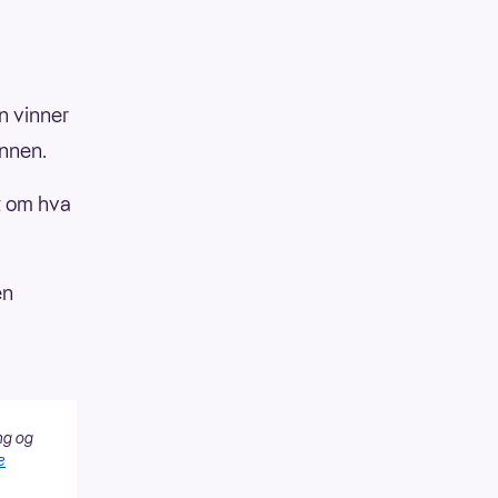
an vinner
innen.
t om hva
en
ng og
e