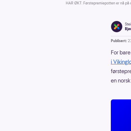
HAR ØKT: Førstepremiepotten er nå på ca
Ste
Bjø
Publisert:
2
For bare
i Viking
førstepre
en norsk 