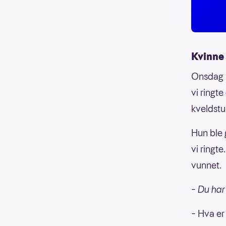
Kvinne
Onsdag 1
vi ringt
kveldstu
Hun ble 
vi ringt
vunnet.
– Du har 
– Hva er 