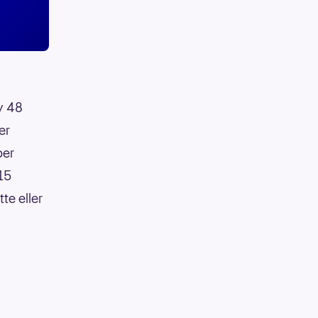
av 48
er
per
:15
te eller