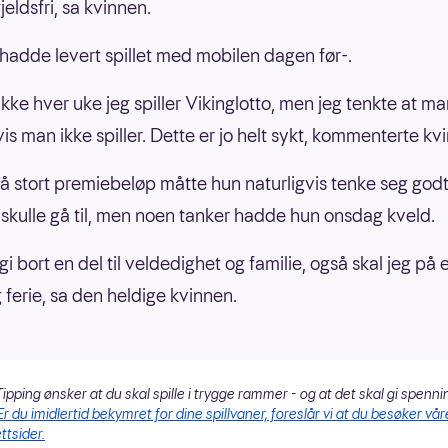
gjeldsfri, sa kvinnen.
hadde levert spillet med mobilen dagen før-.
ikke hver uke jeg spiller Vikinglotto, men jeg tenkte at m
vis man ikke spiller. Dette er jo helt sykt, kommenterte kv
å stort premiebeløp måtte hun naturligvis tenke seg god
skulle gå til, men noen tanker hadde hun onsdag kveld.
 gi bort en del til veldedighet og familie, også skal jeg på 
 ferie, sa den heldige kvinnen.
ipping ønsker at du skal spille i trygge rammer - og at det skal gi spenni
Er du imidlertid bekymret for dine spillvaner, foreslår vi at du besøker vår
ttsider.