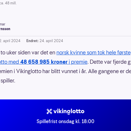
. 48 mill.
inar
rnsson
2. april 2024
Endret:
24. april 2024
 to uker siden var det en
norsk kvinne som tok hele først
lotto med
48 658 985 kroner
i premie
. Dette var fjerde 
mien i Vikinglotto har blitt vunnet i år. Alle gangene er de
spiller.
Spillefrist onsdag kl. 18:00