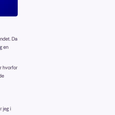
andet. Da
eg en
r hvorfor
dde
 jeg i