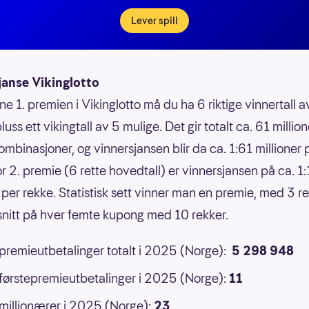
Lever spill
janse Vikinglotto
ne 1. premien i Vikinglotto må du ha 6 riktige vinnertall 
luss ett vikingtall av 5 mulige. Det gir totalt ca. 61 million
ombinasjoner, og vinnersjansen blir da ca. 1:61 millioner 
or 2. premie (6 rette hovedtall) er vinnersjansen på ca. 1
 per rekke. Statistisk sett vinner man en premie, med 3 ret
 snitt på hver femte kupong med 10 rekker.
 premieutbetalinger totalt i 2025 (Norge):
5 298 948
 førstepremieutbetalinger i 2025 (Norge):
11
 millionærer i 2025 (Norge):
23