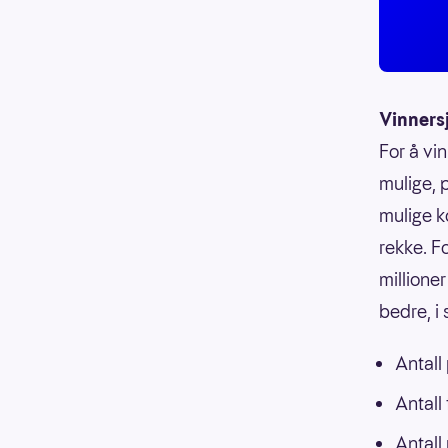
Vinners
For å vin
mulige, p
mulige k
rekke. F
millioner
bedre, i
Antall
Antall
Antall