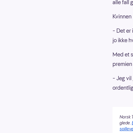
alle fall 
Kvinnen 
– Det er 
jo ikke h
Med et s
premien 
– Jeg vil
ordentlig
Norsk T
glede.
spilleve