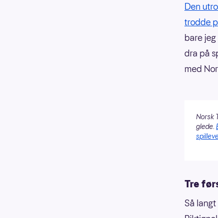
Den utro
trodde 
bare jeg
dra på s
med Nors
Norsk T
glede.
spilleve
Tre fø
Så langt