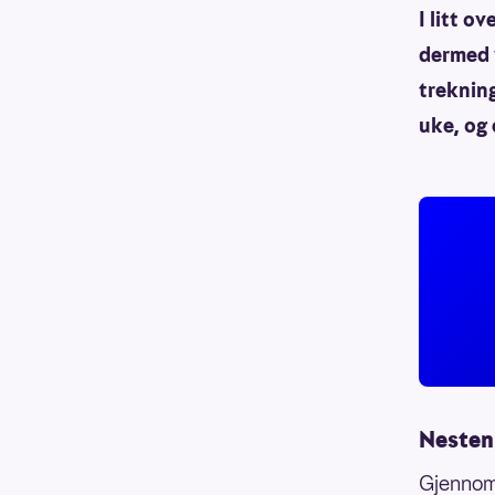
I litt o
dermed v
treknin
uke, og 
Nesten 
Gjennom 3