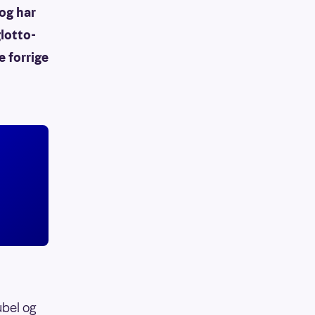
 og har
glotto-
 forrige
ubel og