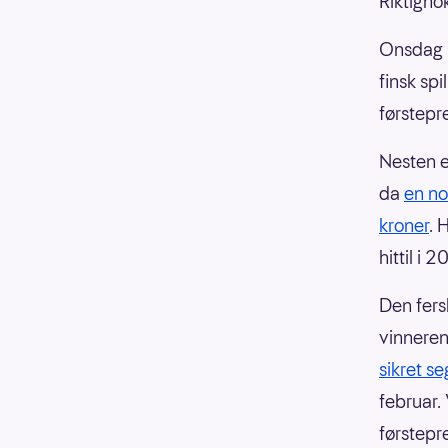
Riktigno
Onsdag 2
finsk spi
førstepr
Nesten e
da
en no
kroner
. 
hittil i 
Den fers
vinneren
sikret s
februar. 
førstepr