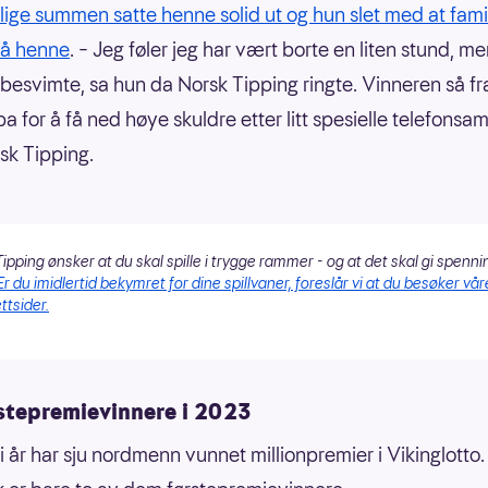
lige summen satte henne solid ut og hun slet med at fami
på henne
. – Jeg føler jeg har vært borte en liten stund, me
 besvimte, sa hun da Norsk Tipping ringte. Vinneren så fra
pa for å få ned høye skuldre etter litt spesielle telefonsa
k Tipping.
ipping ønsker at du skal spille i trygge rammer - og at det skal gi spenni
Er du imidlertid bekymret for dine spillvaner, foreslår vi at du besøker vår
ttsider.
rstepremievinnere i 2023
 i år har sju nordmenn vunnet millionpremier i Vikinglotto.