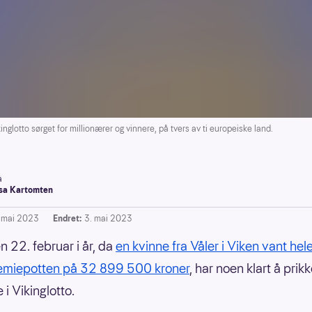
lotto sørget for millionærer og vinnere, på tvers av ti europeiske land.
a
a Kartomten
. mai 2023
Endret:
3. mai 2023
n 22. februar i år, da
en kvinne fra Våler i Viken vant hel
remiepotten på 32 899 500 kroner
, har noen klart å prikk
 i Vikinglotto.