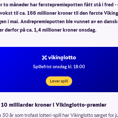
ver to måneder har førstepremiepotten fått stå i fred -
okst til ca. 166 millioner kroner til den første Vikin
gen i mai. Andrepremiepotten ble vunnet av en danske
er derfor på ca. 1,4 millioner kroner onsdag.
Spillefrist onsdag kl. 18:00
Lever spill
10 milliarder kroner i Vikinglotto-premier
0 år som trofast lotteri-spill har Vikinglotto sørget for j