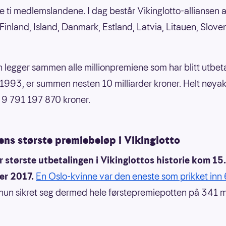
de ti medlemslandene. I dag består Vikinglotto-alliansen 
 Finland, Island, Danmark, Estland, Latvia, Litauen, Slove
 legger sammen alle millionpremiene som har blitt utbeta
i 1993, er summen nesten 10 milliarder kroner. Helt nøyak
9 791 197 870 kroner.
ens største premiebeløp i Vikinglotto
r største utbetalingen i Vikinglottos historie kom 15.
er 2017.
En Oslo-kvinne var den eneste som prikket inn
hun sikret seg dermed hele førstepremiepotten på 341 mi