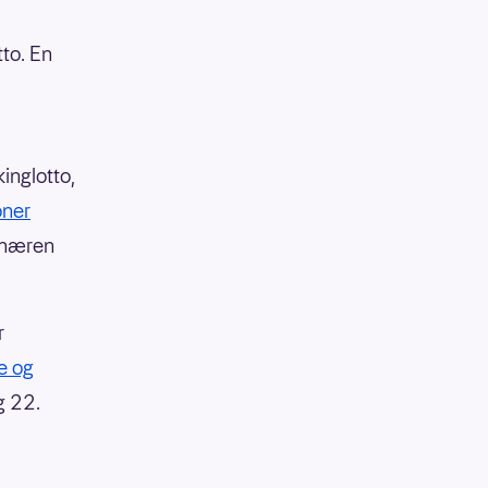
tto. En
inglotto,
oner
ionæren
r
e og
g 22.