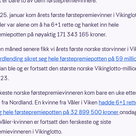
k er bare to av dem førstepremievinnere.
5. januar kom årets første førstepremievinner i Vikinglo
ller var alene om å ha 6+1 rette og hanket inn hele
emiepotten på nøyaktig 171 343 165 kroner.
n måned senere fikk vi årets første norske storvinner i Vik
rdlending sikret seg hele førstepremiepotten på 59 milli
Han ble og er fortsatt den største norske Vikinglotto-mill
2023.
keste norske førstepremievinneren kom bare en uke ette
 fra Nordland. En kvinne fra Våler i Viken
hadde 6+1 rett
eg hele førstepremiepotten på 32 899 500 kroner
onsda
Våler-kvinnen er fortsatt den ferskeste og siste
emievinneren i Vikinglotto.