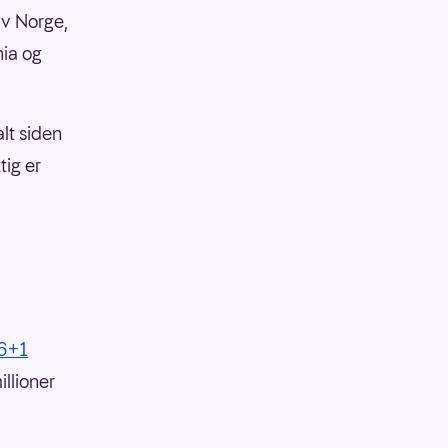
av Norge,
nia og
lt siden
tig er
 6+1
llioner