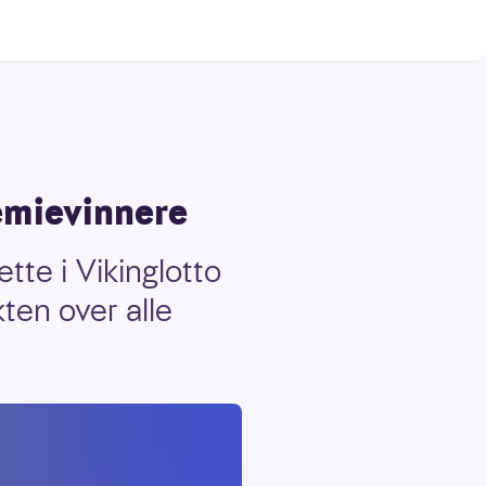
remievinnere
ette i Vikinglotto
ten over alle