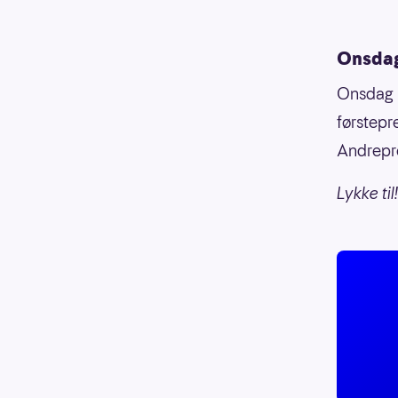
Onsdag
Onsdag 3.
førstepr
Andrepre
Lykke til!