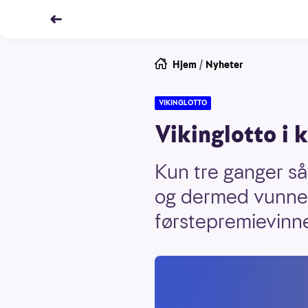
Hjem
/
Nyheter
VIKINGLOTTO
Vikinglotto i 
Kun tre ganger så 
og dermed vunnet 
førstepremievinner