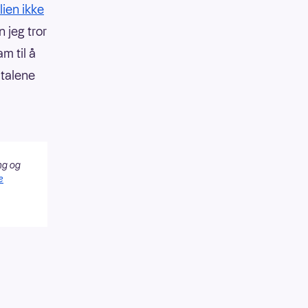
lien ikke
n jeg tror
m til å
mtalene
ng og
e