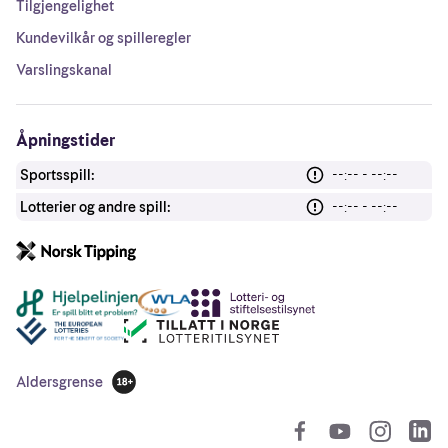
Tilgjengelighet
Kundevilkår og spilleregler
Varslingskanal
Åpningstider
Sportsspill:
--:-- - --:--
Lotterier og andre spill:
--:-- - --:--
Andre lenker
Aldersgrense
18 år