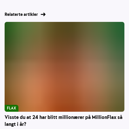
Relaterte artikler
FLAX
Visste du at 24 har blitt millionærer på MillionFlax så
langt i år?