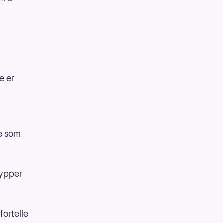
e er
re som
rypper
fortelle