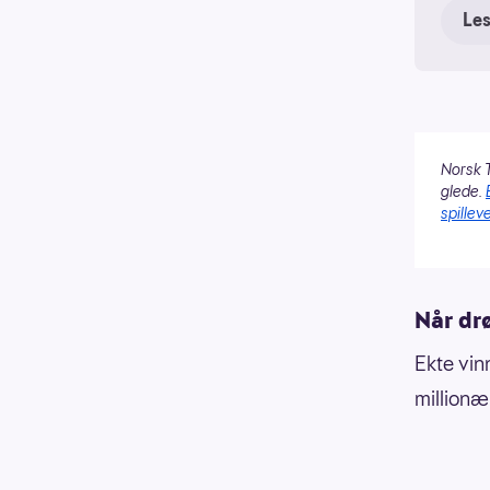
Le
fe
Spi
Lat
Sta
Norsk T
glede.
spilleve
Når dr
Ekte vin
millionæ