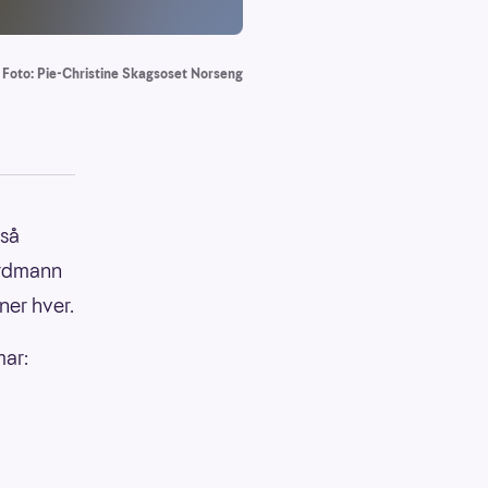
Foto: Pie-Christine Skagsoset Norseng
gså
ordmann
ner hver.
mar: