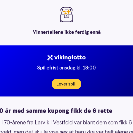
Vinnertallene ikke ferdig ennå
Spillefrist onsdag kl. 18:00
Lever spill
30 år med samme kupong fikk de 6 rette
i 70-årene fra Larvik i Vestfold var blant dem som fikk 6 
veld, men det skulle vise seg at han ikke var helt alene 