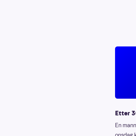
Etter 
En mann 
onsdag k