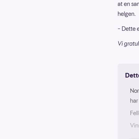
at en sa
helgen.
– Dette e
Vi gratul
Dett
Nor
har
Fel
Vin
For