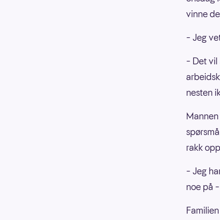
vinne d
– Jeg vet
– Det vil
arbeidsk
nesten ik
Mannen h
spørsmål
rakk opp
– Jeg ha
noe på –
Familien