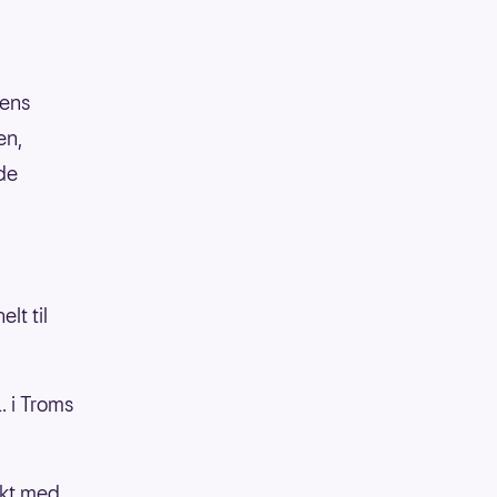
gens
en,
de
lt til
 i Troms
akt med