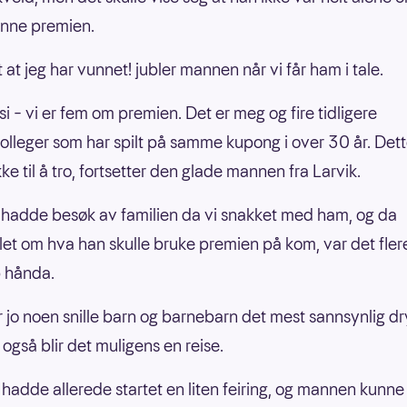
enne premien.
 at jeg har vunnet! jubler mannen når vi får ham i tale.
 si – vi er fem om premien. Det er meg og fire tidligere
olleger som har spilt på samme kupong i over 30 år. Dett
ke til å tro, fortsetter den glade mannen fra Larvik.
adde besøk av familien da vi snakket med ham, og da
et om hva han skulle bruke premien på kom, var det fle
 hånda.
r jo noen snille barn og barnebarn det mest sannsynlig d
 også blir det muligens en reise.
 hadde allerede startet en liten feiring, og mannen kunne 