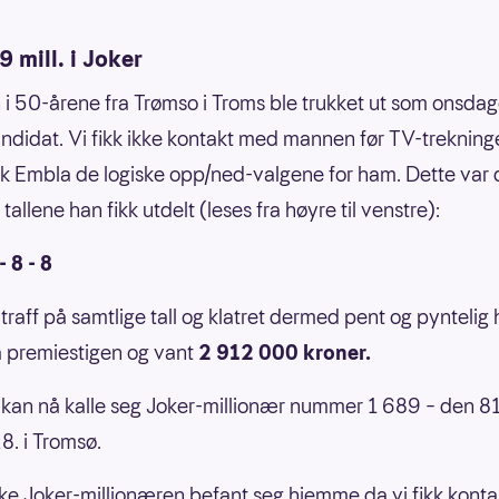
9 mill. i Joker
i 50-årene fra Trømso i Troms ble trukket ut som onsda
ndidat. Vi fikk ikke kontakt med mannen før TV-trekning
ok Embla de logiske opp/ned-valgene for ham. Dette var 
e tallene han fikk utdelt (leses fra høyre til venstre):
- 8 - 8
raff på samtlige tall og klatret dermed pent og pyntelig he
 premiestigen og vant
2 912 000 kroner.
an nå kalle seg Joker-millionær nummer 1 689 – den 81.
8. i Tromsø.
ke Joker-millionæren befant seg hjemme da vi fikk kont