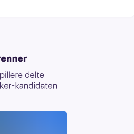
renner
pillere delte
oker-kandidaten