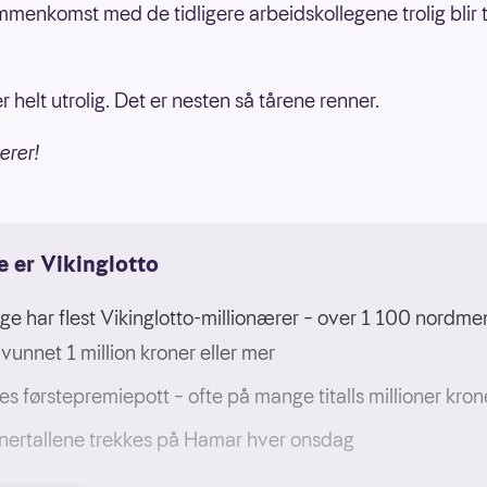
mmenkomst med de tidligere arbeidskollegene trolig blir t
r helt utrolig. Det er nesten så tårene renner.
erer!
e er Vikinglotto
ge har flest Vikinglotto-millionærer – over 1 100 nordme
 vunnet 1 million kroner eller mer
les førstepremiepott – ofte på mange titalls millioner kron
nertallene trekkes på Hamar hver onsdag
 å vinne må du ha seks hovedtall av 48 + ett vikingtall av