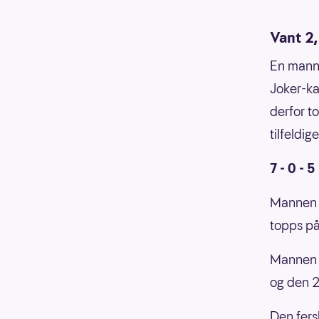
Vant 2,
En mann 
Joker-ka
derfor t
tilfeldig
7 - 0 - 5 
Mannen t
topps på
Mannen k
og den 2
Den fers