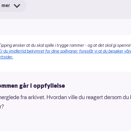
s mer
m
lles i Norge, Danmark, Sverige, Finland, Island, Estland,
via, Litauen, Belgia og Slovenia
rtet i 1993 og er verdens første flernasjonale lotteri
ipping ønsker at du skal spille i trygge rammer - og at det skal gi spenni
Er du imidlertid bekymret for dine spillvaner, foreslår vi at du besøker vår
ttsider.
ømmen går i oppfyllelse
nerglede fra arkivet. Hvordan ville du reagert dersom du 
r?