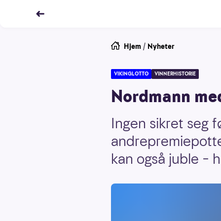
Hjem
/
Nyheter
VIKINGLOTTO
VINNERHISTORIE
Nordmann med 
Ingen sikret seg f
andrepremiepotte
kan også juble – h