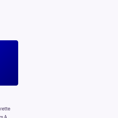
rette
om å