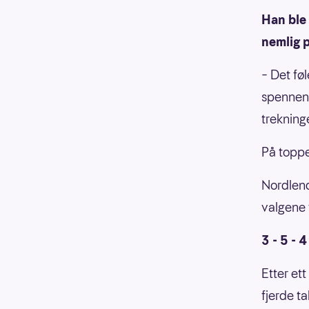
Han ble 
nemlig 
– Det føl
spennend
trekning
På toppe
Nordlend
valgene 
3 - 5 - 4
Etter ett
fjerde ta