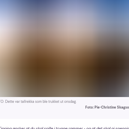
 Dette var tallrekka som ble trukket ut onsdag.
Foto: Pie-Christine Skags
ipping ønsker at du skal spille i trygge rammer - og at det skal gi spenni