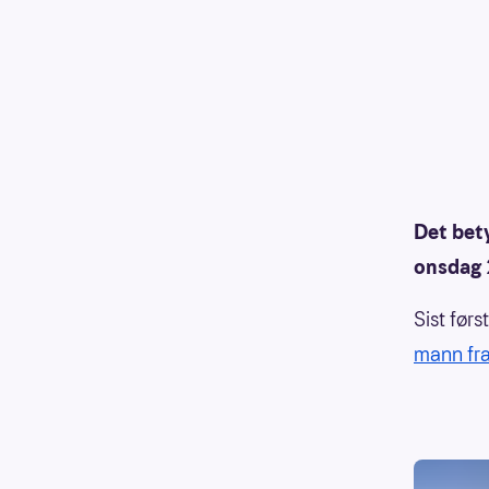
Det bety
onsdag 2
Sist før
mann fra