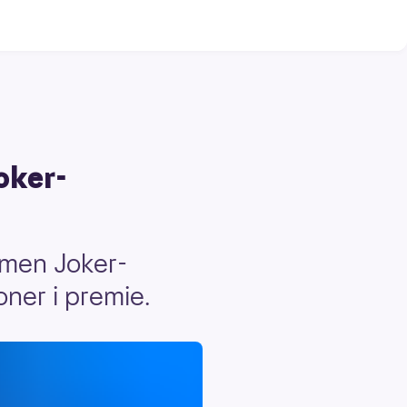
oker-
 men Joker-
oner i premie.