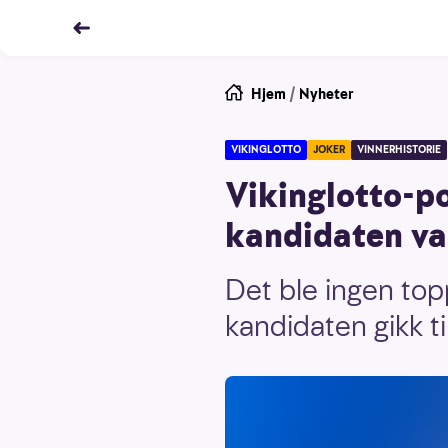
Hjem
/
Nyheter
VIKINGLOTTO
JOKER
VINNERHISTORIE
Vikinglotto-po
kandidaten van
Det ble ingen top
kandidaten gikk ti