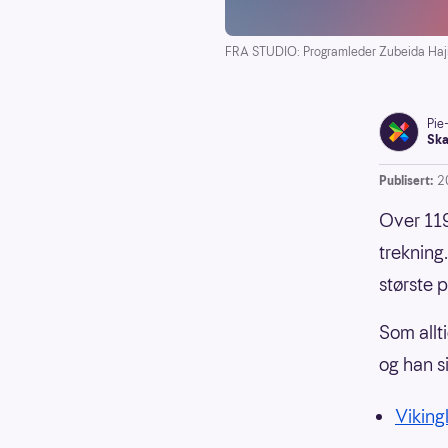
FRA STUDIO: Programleder Zubeida Haji
Pie
Ska
Publisert:
2
Over 119
trekning.
største 
Som allt
og han s
Vikingl