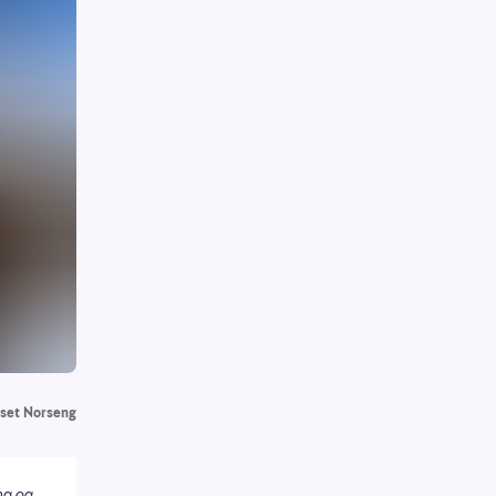
oset Norseng
ng og