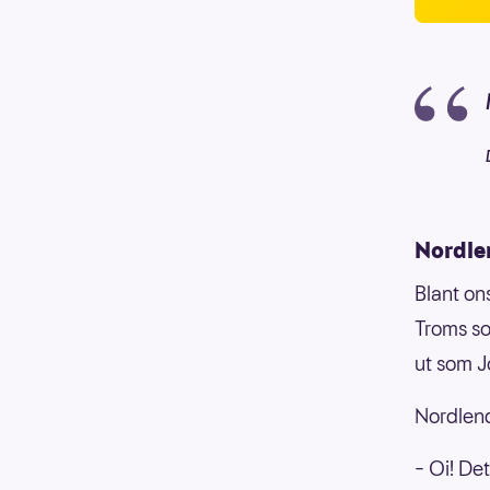
Nordlen
Blant on
Troms so
ut som J
Nordlend
– Oi! De