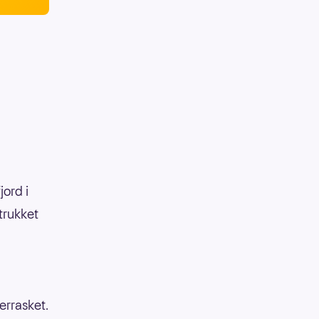
ord i
trukket
errasket.