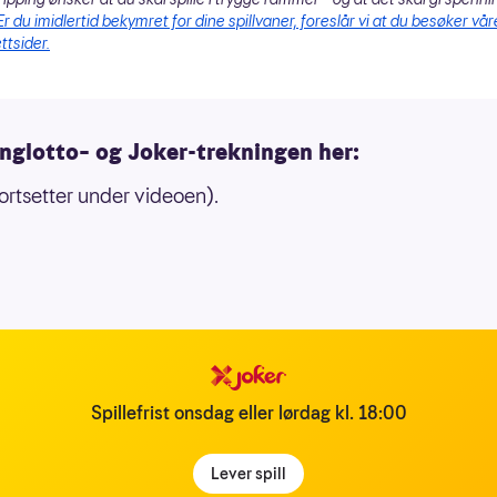
Er du imidlertid bekymret for dine spillvaner, foreslår vi at du besøker vår
ttsider.
nglotto– og Joker-trekningen her:
ortsetter under videoen).
Spillefrist onsdag eller lørdag kl. 18:00
Lever spill