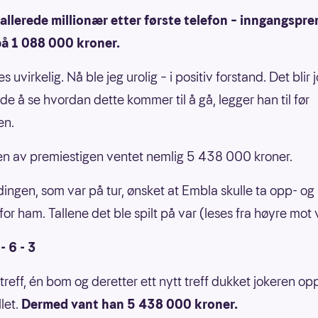
allerede millionær etter første telefon – inngangspre
på 1 088 000 kroner.
es uvirkelig. Nå ble jeg urolig – i positiv forstand. Det blir 
e å se hvordan dette kommer til å gå, legger han til før
en.
n av premiestigen ventet nemlig 5 438 000 kroner.
ingen, som var på tur, ønsket at Embla skulle ta opp- og
for ham. Tallene det ble spilt på var (leses fra høyre mot 
 - 6 - 3
 treff, én bom og deretter ett nytt treff dukket jokeren op
llet.
Dermed vant han 5 438 000 kroner.