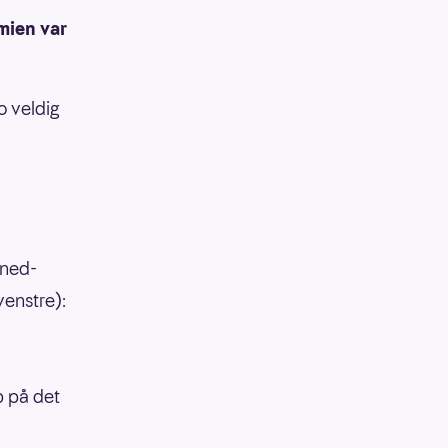
mien var
jo veldig
 ned-
venstre):
p på det