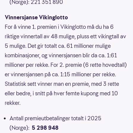
(Norge): 221 351 890
Vinnersjanse Vikinglotto
For å vinne 1. premien i Vikinglotto må du ha 6
riktige vinnertall av 48 mulige, pluss ett vikingtall av
5 mulige. Det gir totalt ca. 61 millioner mulige
kombinasjoner, og vinnersjansen blir da ca. 1:61
millioner per rekke. For 2. premie (6 rette hovedtall)
er vinnersjansen på ca. 1:15 millioner per rekke.
Statistisk sett vinner man en premie, med 3 rette
eller bedre, i snitt på hver femte kupong med 10
rekker.
Antall premieutbetalinger totalt i 2025
(Norge):
5 298 948