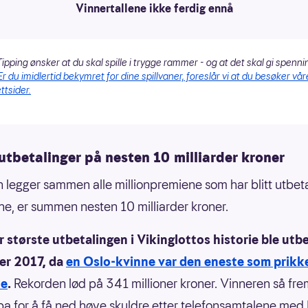
Vinnertallene ikke ferdig ennå
ipping ønsker at du skal spille i trygge rammer - og at det skal gi spenni
Er du imidlertid bekymret for dine spillvaner, foreslår vi at du besøker vår
ttsider.
tbetalinger på nesten 10 milliarder kroner
 legger sammen alle millionpremiene som har blitt utbet
ene, er summen nesten 10 milliarder kroner.
r største utbetalingen i Vikinglottos historie ble utbe
r 2017, da
en Oslo-kvinne var den eneste som prikke
te
.
Rekorden lød på 341 millioner kroner. Vinneren så frem
pa for å få ned høye skuldre etter telefonsamtalene med