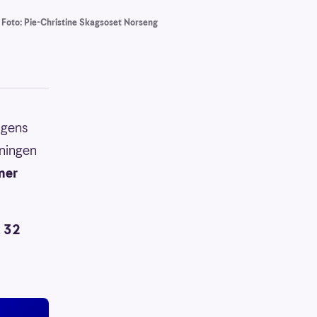
Foto: Pie-Christine Skagsoset Norseng
agens
kningen
oner
. 32