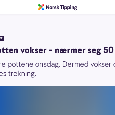
DE
tten vokser – nærmer seg 50 
ore pottene onsdag. Dermed vokser
kes trekning.