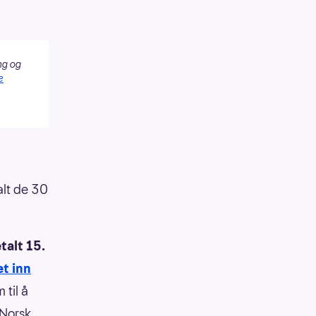
ng og
e
alt de 30
talt 15.
t inn
 til å
 Norsk