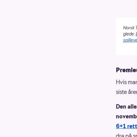
Norsk T
glede.
spilleve
Premieu
Hvis man
siste år
Den alle
novembe
6+1 ret
dra på s