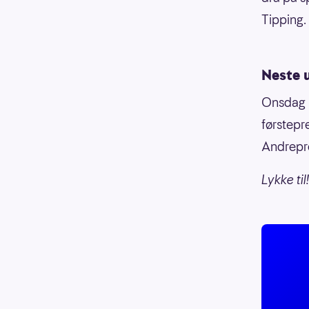
Tipping.
Neste 
Onsdag 28
førstepr
Andrepre
Lykke til!