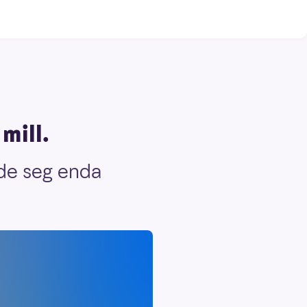
mill.
 de seg enda