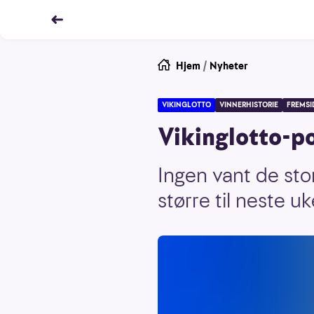
Hjem
/
Nyheter
VIKINGLOTTO
VINNERHISTORIE
FREMSI
Vikinglotto-po
Ingen vant de st
større til neste u