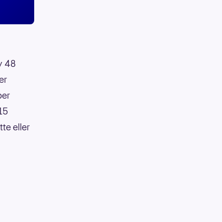
av 48
er
per
:15
te eller