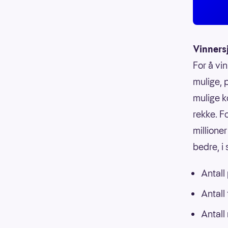
Vinners
For å vin
mulige, p
mulige k
rekke. F
millioner
bedre, i
Antall
Antall
Antall