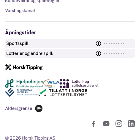
Kundevilkår og spilleregler
Varslingskanal
Åpningstider
Sportsspill:
--:-- - --:--
Lotterier og andre spill:
--:-- - --:--
Andre lenker
Aldersgrense
18 år
So
©
2026
Norsk Tipping AS.