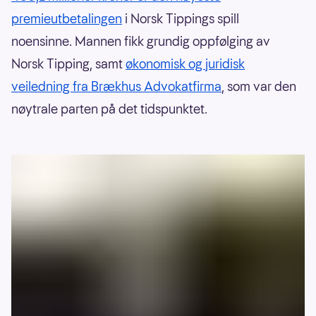
premieutbetalingen
i Norsk Tippings spill
noensinne. Mannen fikk grundig oppfølging av
Norsk Tipping, samt
økonomisk og juridisk
veiledning fra Brækhus Advokatfirma
, som var den
nøytrale parten på det tidspunktet.