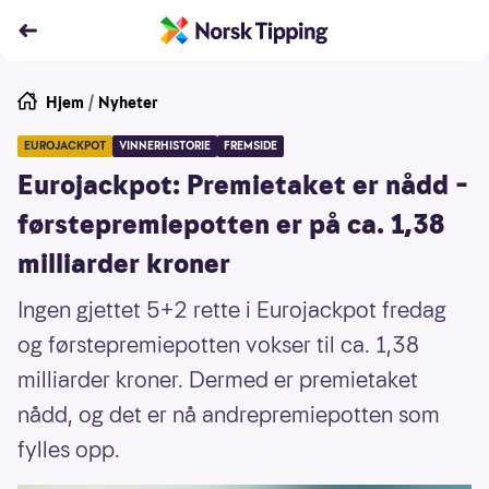
Hjem
/
Nyheter
EUROJACKPOT
VINNERHISTORIE
FREMSIDE
Eurojackpot: Premietaket er nådd –
førstepremiepotten er på ca. 1,38
milliarder kroner
Ingen gjettet 5+2 rette i Eurojackpot fredag
og førstepremiepotten vokser til ca. 1,38
milliarder kroner. Dermed er premietaket
nådd, og det er nå andrepremiepotten som
fylles opp.