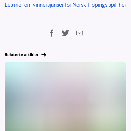
Les mer om vinnersjanser for Norsk Tippings spill her
Relaterte artikler