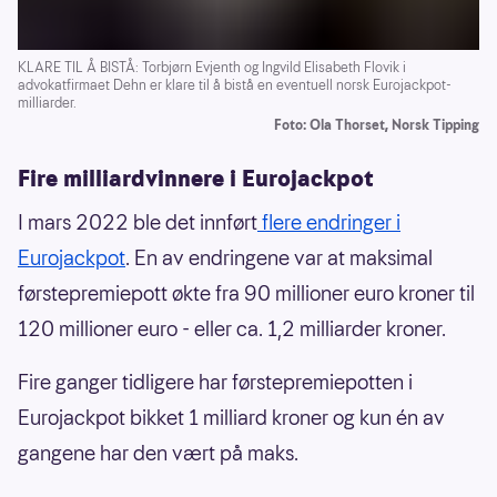
KLARE TIL Å BISTÅ: Torbjørn Evjenth og Ingvild Elisabeth Flovik i
advokatfirmaet Dehn er klare til å bistå en eventuell norsk Eurojackpot-
milliarder.
Foto: Ola Thorset, Norsk Tipping
Fire milliardvinnere i Eurojackpot
I mars 2022 ble det innført
flere endringer i
Eurojackpot
. En av endringene var at maksimal
førstepremiepott økte fra 90 millioner euro kroner til
120 millioner euro - eller ca. 1,2 milliarder kroner.
Fire ganger tidligere har førstepremiepotten i
Eurojackpot bikket 1 milliard kroner og kun én av
gangene har den vært på maks.