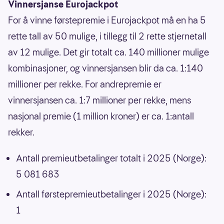
Vinnersjanse Eurojackpot
For å vinne førstepremie i Eurojackpot må en ha 5
rette tall av 50 mulige, i tillegg til 2 rette stjernetall
av 12 mulige. Det gir totalt ca. 140 millioner mulige
kombinasjoner, og vinnersjansen blir da ca. 1:140
millioner per rekke. For andrepremie er
vinnersjansen ca. 1:7 millioner per rekke, mens
nasjonal premie (1 million kroner) er ca. 1:antall
rekker.
Antall premieutbetalinger totalt i 2025 (Norge):
5 081 683
Antall førstepremieutbetalinger i 2025 (Norge):
1