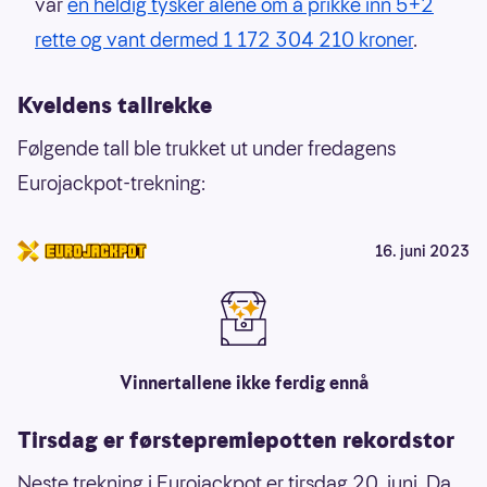
var
en heldig tysker alene om å prikke inn 5+2
rette og vant dermed 1 172 304 210 kroner
.
Kveldens tallrekke
Følgende tall ble trukket ut under fredagens
Eurojackpot-trekning:
16. juni 2023
Vinnertallene ikke ferdig ennå
Tirsdag er førstepremiepotten rekordstor
Neste trekning i Eurojackpot er tirsdag 20. juni. Da