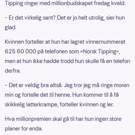
Tipping ringer med millionbudskapet fredag kveld.
– Er det virkelig sant? Det er jo helt utrolig, sier hun
glad.
Kvinnen forteller at hun har lagret vinnernummeret
625 60 000 på telefonen som «Norsk Tipping»,
men at hun ikke hadde trodd hun skulle få en telefon
derfra.
– Det er veldig bra altså. Jeg tror jeg må ringe moren
min og fortelle det til henne. Hun kommer til å få
skikkelig latterkrampe, forteller kvinnen og ler.
Hva millionpremien skal gå til har hun ingen store
planer for enda.