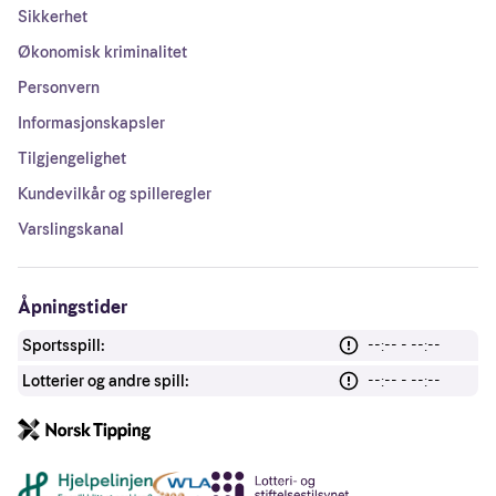
Sikkerhet
Økonomisk kriminalitet
Personvern
Informasjonskapsler
Tilgjengelighet
Kundevilkår og spilleregler
Varslingskanal
Åpningstider
Sportsspill:
--:-- - --:--
Lotterier og andre spill:
--:-- - --:--
Andre lenker