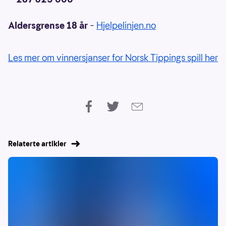
Aldersgrense 18 år
–
Hjelpelinjen.no
Les mer om vinnersjanser for Norsk Tippings spill her
Relaterte artikler