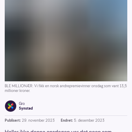
BLE MILLIONÆR: Vi fikk en norsk andrepremievinner onsdag som vant 13,5
millioner kroner.
Gro
Synstad
Publisert:
29. november 2023
Endret:
5. desember 2023