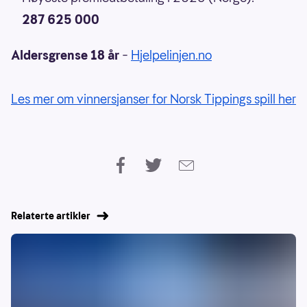
287 625 000
Aldersgrense 18 år
–
Hjelpelinjen.no
Les mer om vinnersjanser for Norsk Tippings spill her
Relaterte artikler