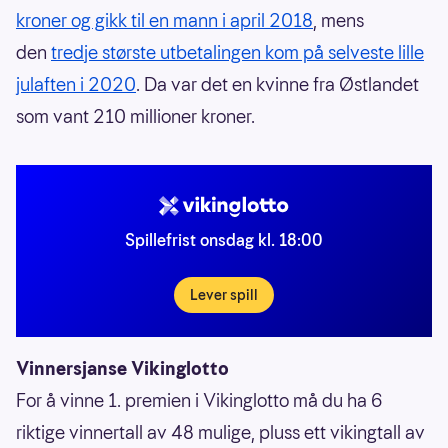
kroner og gikk til en mann i april 2018
, mens
den
tredje største utbetalingen kom på selveste lille
julaften i 2020
. Da var det en kvinne fra Østlandet
som vant 210 millioner kroner.
Spillefrist onsdag kl. 18:00
Lever spill
Vinnersjanse Vikinglotto
For å vinne 1. premien i Vikinglotto må du ha 6
riktige vinnertall av 48 mulige, pluss ett vikingtall av