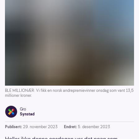
BLE MILLIONÆR: Vi fikk en norsk andrepremievinner onsdag som vant 13,5
millioner kroner.
Gro
Synstad
Publisert:
29. november 2023
Endret:
5. desember 2023