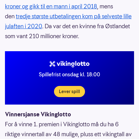
kroner og gikk til en mann i april 2018
, mens
den
tredje største utbetalingen kom på selveste lille
julaften i 2020
. Da var det en kvinne fra Østlandet
som vant 210 millioner kroner.
Spillefrist onsdag kl. 18:00
Lever spill
Vinnersjanse Vikinglotto
For å vinne 1. premien i Vikinglotto må du ha 6
riktige vinnertall av 48 mulige, pluss ett vikingtall av