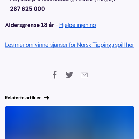
287 625 000
Aldersgrense 18 år
–
Hjelpelinjen.no
Les mer om vinnersjanser for Norsk Tippings spill her
Relaterte artikler