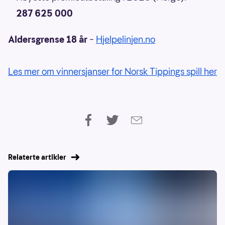
287 625 000
Aldersgrense 18 år
–
Hjelpelinjen.no
Les mer om vinnersjanser for Norsk Tippings spill her
Relaterte artikler