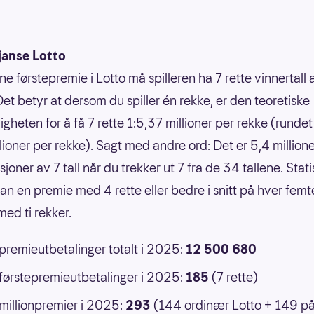
janse Lotto
ne førstepremie i Lotto må spilleren ha 7 rette vinnertall
Det betyr at dersom du spiller én rekke, er den teoretiske
gheten for å få 7 rette 1:5,37 millioner per rekke (rundet 
llioner per rekke). Sagt med andre ord: Det er 5,4 million
oner av 7 tall når du trekker ut 7 fra de 34 tallene. Statis
an en premie med 4 rette eller bedre i snitt på hver femt
ed ti rekker.
 premieutbetalinger totalt i 2025:
12 500 680
 førstepremieutbetalinger i 2025:
185
(7 rette)
 millionpremier i 2025:
293
(144 ordinær Lotto + 149 p