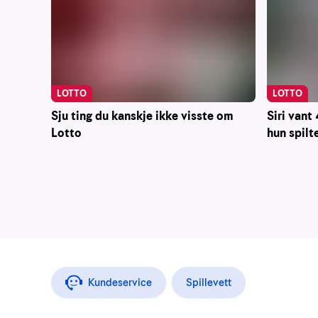
LOTTO
LOTTO
Siri vant 
Sju ting du kanskje ikke visste om
hun spilt
Lotto
Kundeservice
Spillevett