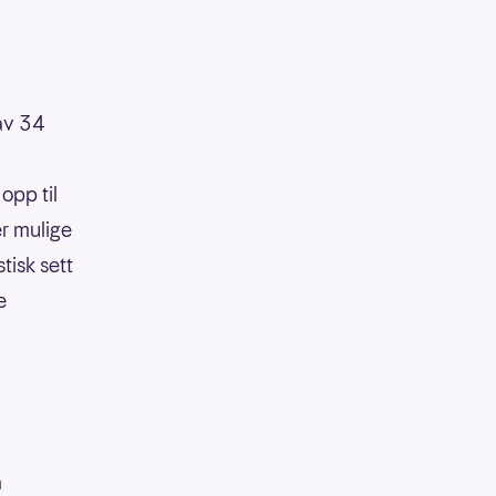
 av 34
opp til
er mulige
tisk sett
e
å