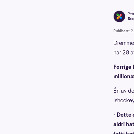
Pern
Sto
Publisert:
2
Drømmer 
har 28 a
Forrige 
millionæ
Én av de
Ishockey
- Dette 
aldri ha
fytti ka