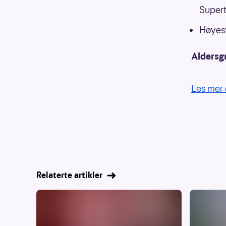
Supert
Høyest
Aldersg
Les mer 
Relaterte artikler