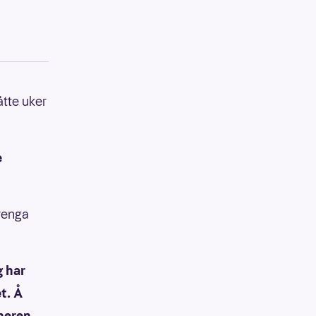
åtte uker
e
erenga
g har
et. Å
nneren