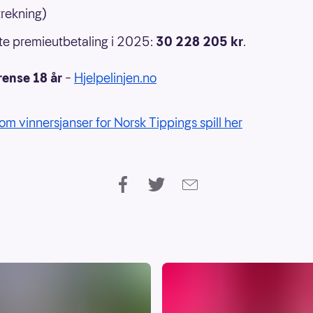
rekning)
e premieutbetaling i 2025:
30 228 205 kr
.
rense 18 år
–
Hjelpelinjen.no
om vinnersjanser for Norsk Tippings spill her