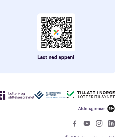
Last ned appen!
Aldersgrense
18 år
Sosiale len