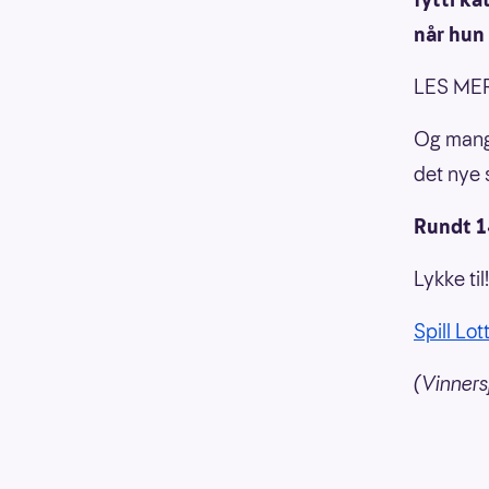
når hun 
LES ME
Og mange
det nye 
Rundt 14
Lykke til!
Spill Lot
(Vinnersj