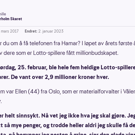
ille
rholm Skaret
. mars 2017
Endret:
2. januar 2023
du om å få telefonen fra Hamar? I løpet av årets første 
v dere som er Lotto-spillere fått millionbudskapet.
lørdag, 25. februar, ble hele fem heldige Lotto-spiller
rer. De vant over 2,9 millioner kroner hver.
m var Ellen (44) fra Oslo, som er materialforvalter i Vål
.
er helt sinnsykt. Nå vet jeg ikke hva jeg skal gjøre. Je
tt så mye penger, og trodde heller aldri jeg skulle få d
tta, nå begynner jeg nesten å grine, sier den glade vi