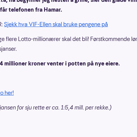
får telefonen fra Hamar.
R:
Sjekk hva VIF-Ellen skal bruke pengene på
 flere Lotto-millionærer skal det bli! Førstkommende lø
sjanser.
 millioner kroner venter i potten på nye eiere.
to her!
ansen for sju rette er ca. 1:5,4 mill. per rekke.)