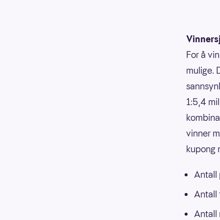
Vinners
For å vin
mulige. 
sannsynli
1:5,4 mi
kombinasj
vinner m
kupong m
Antall
Antall
Antall