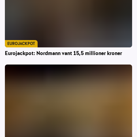
EUROJACKPOT
Eurojackpot: Nordmann vant 15,5 millioner kroner