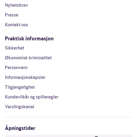
Nyhetsbrev
Presse
Kontakt oss
Praktisk informasjon
Sikkerhet
Økonomisk kriminalitet
Personvern
Informasjonskapsler
Tilgjengelighet
Kundevilkår og spilleregler
Varslingskanal
Åpningstider