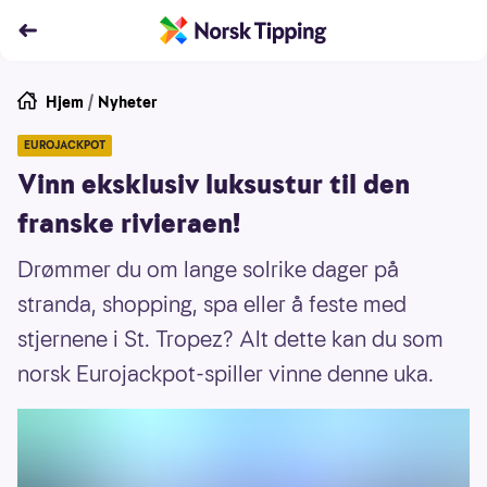
Hjem
/
Nyheter
EUROJACKPOT
Vinn eksklusiv luksustur til den
franske rivieraen!
Drømmer du om lange solrike dager på
stranda, shopping, spa eller å feste med
stjernene i St. Tropez? Alt dette kan du som
norsk Eurojackpot-spiller vinne denne uka.