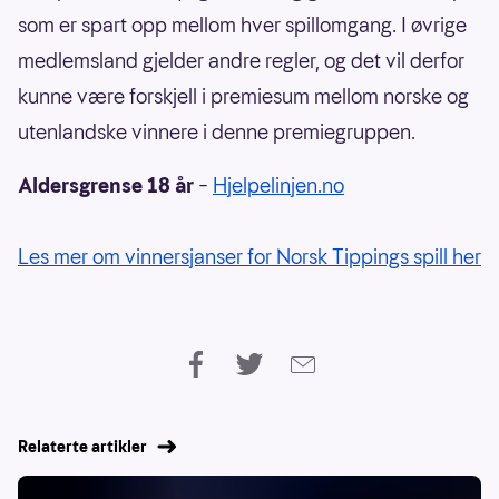
som er spart opp mellom hver spillomgang. I øvrige
medlemsland gjelder andre regler, og det vil derfor
kunne være forskjell i premiesum mellom norske og
utenlandske vinnere i denne premiegruppen.
Aldersgrense 18 år
–
Hjelpelinjen.no
Les mer om vinnersjanser for Norsk Tippings spill her
Relaterte artikler