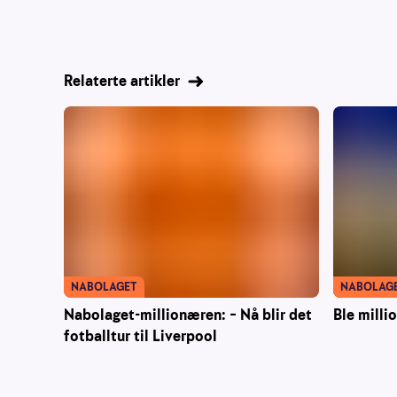
Relaterte artikler
NABOLAG
NABOLAGET
Ble milli
Nabolaget-millionæren: – Nå blir det
fotballtur til Liverpool