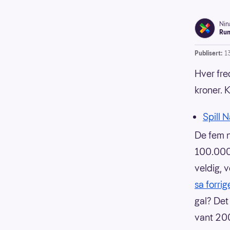
Nin
Run
Publisert:
1
Hver fred
kroner. 
Spill 
De fem n
100.000 
veldig, v
sa forri
gal? Det 
vant 200