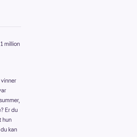
1 million
 vinner
var
e summer,
? Er du
at hun
 du kan