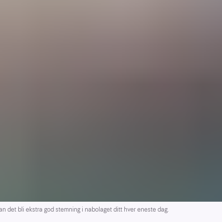
 det bli ekstra god stemning i nabolaget ditt hver eneste dag.