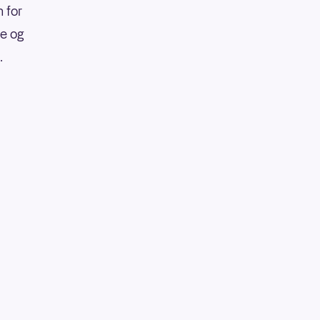
 for
re og
.