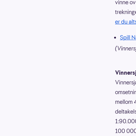
vinne ov
trekning
er du al
Spill 
(Vinners
Vinners
Vinnersj
omsetnin
mellom 4
deltakels
1:90.000
100 000,