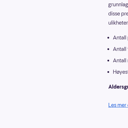
grunnlag
disse pr
ulikhete
Antall
Antall
Antall
Høyest
Aldersg
Les mer 