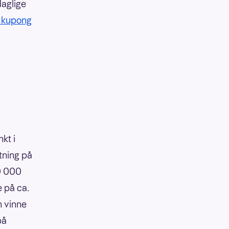
daglige
 kupong
kt i
tning på
90 000
e på ca.
n vinne
på