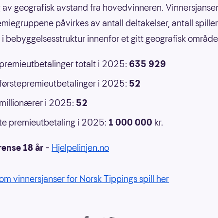
 av geografisk avstand fra hovedvinneren. Vinnersjansen
emiegruppene påvirkes av antall deltakelser, antall spille
r i bebyggelsesstruktur innenfor et gitt geografisk område
 premieutbetalinger totalt i 2025:
635 929
 førstepremieutbetalinger i 2025:
52
 millionærer i 2025:
52
e premieutbetaling i 2025:
1 000 000
kr.
rense 18 år
–
Hjelpelinjen.no
om vinnersjanser for Norsk Tippings spill her