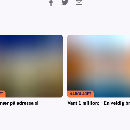
ET
NABOLAGET
onær på adressa si
Vant 1 million: – En veldig b