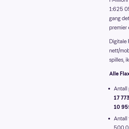
1:625 05
gang det
premier 
Digitale
nett/mob
spilles,
Alle Fla
Antall
17 77
10 95
Antall
500 00