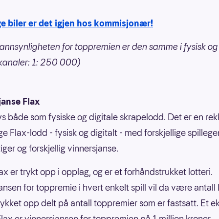
e biler er det igjen hos kommisjonær!
annsynligheten for toppremien er den samme i fysisk og 
 kanaler: 1: 250 000)
janse Flax
bys både som fysiske og digitale skrapelodd. Det er en re
ige Flax-lodd - fysisk og digitalt - med forskjellige spilleg
ger og forskjellig vinnersjanse.
ax er trykt opp i opplag, og er et forhåndstrukket lotteri.
nsen for toppremie i hvert enkelt spill vil da være antall
rykket opp delt på antall toppremier som er fastsatt. Et 
nFlax er vinnersjansen for toppremien på 1 million kroner