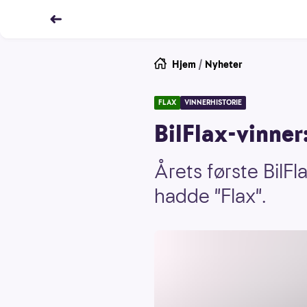
Hjem
/
Nyheter
FLAX
VINNERHISTORIE
BilFlax-vinner
Årets første BilFl
hadde "Flax".