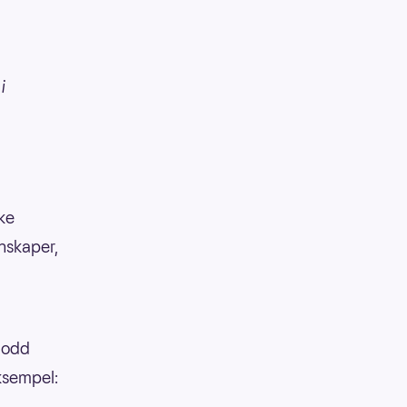
i
kke
enskaper,
 lodd
eksempel: