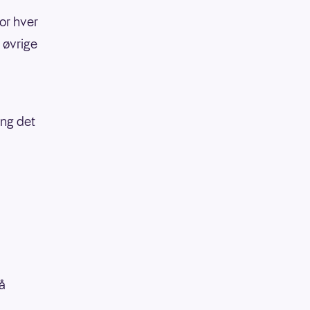
or hver
 øvrige
ang det
å