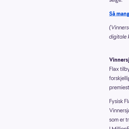
Så mang
(Vinners
digitale
Vinners
Flax til
forskjell
premiesti
Fysisk Fl
Vinnersja
som er t
I Millio