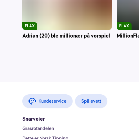
FLAX
FLAX
Adrian (20) ble millionær på vorspiel
MillionFl
Kundeservice
Spillevett
Snarveier
Grasrotandelen
Dette er Norsk Tipping