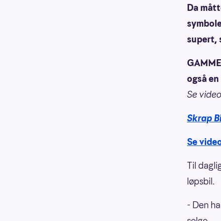
Da måtte
symboler
supert, 
GAMMEL 
også en
Se video
Skrap Bi
Se video
Til dagl
løpsbil.
- Den ha
selge.