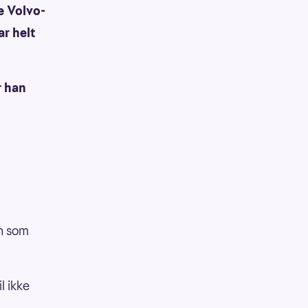
e Volvo-
ar helt
r han
on som
l ikke