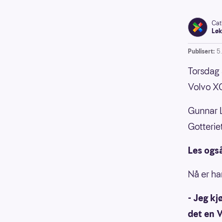
Cat
Løk
Publisert:
5
Torsdag 
Volvo XC9
Gunnar 
Gotterie
Les ogs
Nå er h
- Jeg kj
det en V