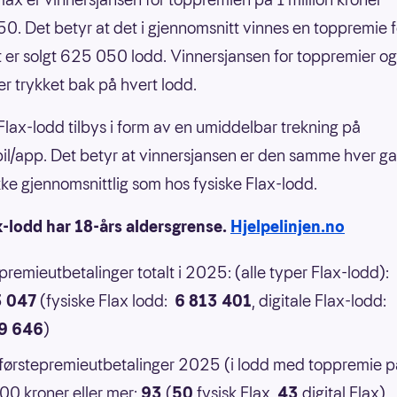
0. Det betyr at det i gjennomsnitt vinnes en toppremie f
 er solgt 625 050 lodd. Vinnersjansen for toppremier og
er trykket bak på hvert lodd.
 Flax-lodd tilbys i form av en umiddelbar trekning på
il/app. Det betyr at vinnersjansen er den samme hver g
 ikke gjennomsnittlig som hos fysiske Flax-lodd.
x-lodd har 18-års aldersgrense.
Hjelpelinjen.no
 premieutbetalinger totalt i 2025: (alle typer Flax-lodd):
3 047
(fysiske Flax lodd:
6 813 401
, digitale Flax-lodd:
9 646
)
 førstepremieutbetalinger 2025 (i lodd med toppremie p
0 kroner eller mer:
93
(
50
fysisk Flax,
43
digital Flax)