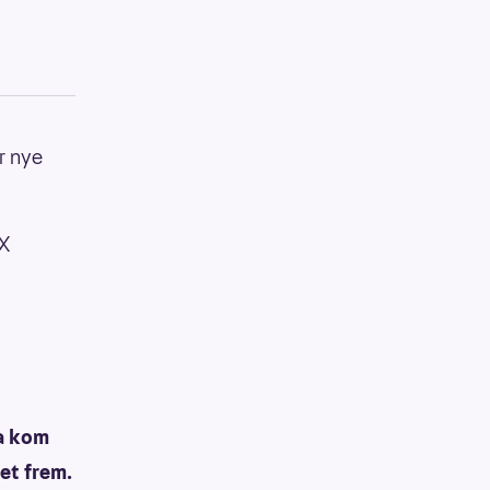
r nye
IX
da kom
et frem.