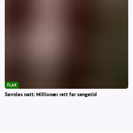
FLAX
Søvnløs natt: Millionær rett før sengetid