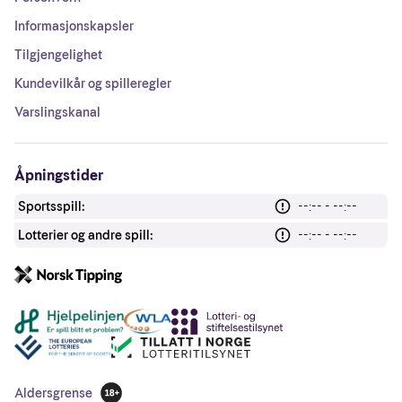
Informasjonskapsler
Tilgjengelighet
Kundevilkår og spilleregler
Varslingskanal
Åpningstider
Sportsspill:
--:-- - --:--
Lotterier og andre spill:
--:-- - --:--
Andre lenker
Aldersgrense
18 år