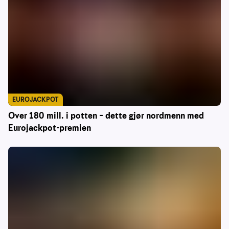
EUROJACKPOT
Over 180 mill. i potten – dette gjør nordmenn med
Eurojackpot-premien