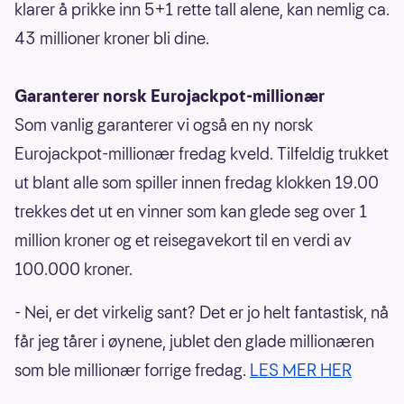
klarer å prikke inn 5+1 rette tall alene, kan nemlig ca.
43 millioner kroner bli dine.
Garanterer norsk Eurojackpot-millionær
Som vanlig garanterer vi også en ny norsk
Eurojackpot-millionær fredag kveld. Tilfeldig trukket
ut blant alle som spiller innen fredag klokken 19.00
trekkes det ut en vinner som kan glede seg over 1
million kroner og et reisegavekort til en verdi av
100.000 kroner.
- Nei, er det virkelig sant? Det er jo helt fantastisk, nå
får jeg tårer i øynene, jublet den glade millionæren
som ble millionær forrige fredag.
LES MER HER