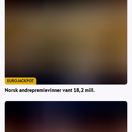
EUROJACKPOT
Norsk andrepremievinner vant 18,2 mill.