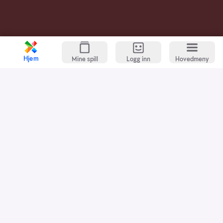
Hjem
Mine spill
Logg inn
Hovedmeny
Kundeservice
Spillevett
Snarveier