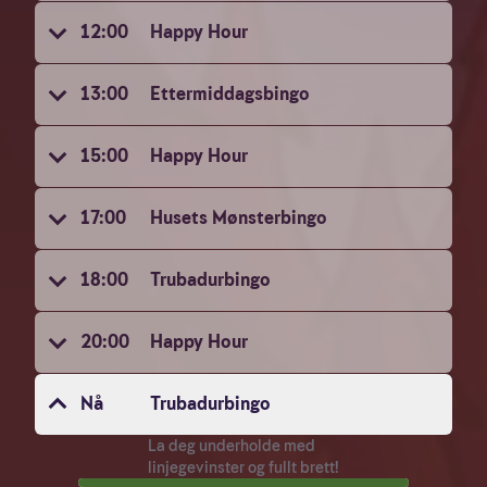
å
forstå
12:00
Happy Hour
bruksmønster
13:00
Ettermiddagsbingo
Kreditere
kanaler
som
15:00
Happy Hour
sender
trafikk
17:00
Husets Mønsterbingo
18:00
Trubadurbingo
20:00
Happy Hour
Nå
Trubadurbingo
103% gjennomført av denne bingotypen,
La deg underholde med
,
linjegevinster og fullt brett!