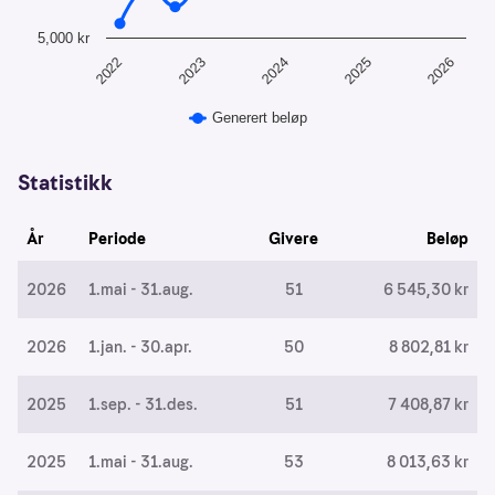
å
The chart has 1 Y axis displaying values. Data ranges from
forstå
5,000 kr
bruksmønster
2024
2023
2022
2026
2025
Kreditere
Generert beløp
kanaler
som
End of interactive chart.
sender
Statistikk
trafikk
År
Periode
Givere
Beløp
2026
1.mai - 31.aug.
51
6 545,30 kr
2026
1.jan. - 30.apr.
50
8 802,81 kr
2025
1.sep. - 31.des.
51
7 408,87 kr
2025
1.mai - 31.aug.
53
8 013,63 kr