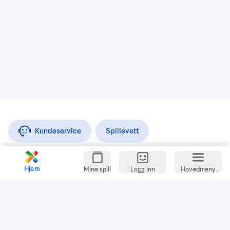
Kundeservice
Spillevett
Snarveier
Hjem
Mine spill
Logg inn
Hovedmeny
Grasrotandelen
Dette er Norsk Tipping
Jobb i Norsk Tipping
Nyhetsbrev