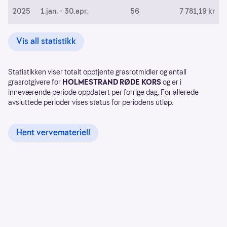
2025
1.jan. - 30.apr.
56
7 781,19 kr
Vis all statistikk
Statistikken viser totalt opptjente grasrotmidler og antall
grasrotgivere for
HOLMESTRAND RØDE KORS
og er i
inneværende periode oppdatert per forrige dag. For allerede
avsluttede perioder vises status for periodens utløp.
Hent vervemateriell