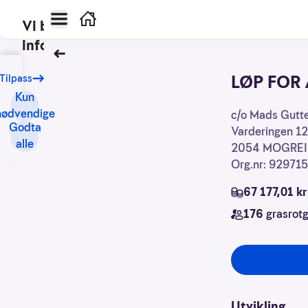
Hovedmeny
Hjem
Vi bruker
informasjonskapsler
Tilbake
Vårt
LØP FOR
Tilpass
formål
Kun
med
nødvendige
Kontaktinforma
c/o Mads Gutt
informasjonskapsler
Godta
Varderingen 12
er
alle
2054
MOGRE
blant
Org.nr: 92971
annet:
67 177,01 kr
Nettsidene
176
grasrotg
skal
fungere
teknisk
Samle
inn
Utvikling
statistikk