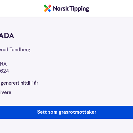
 ADA
sjon
erud Tandberg
INA
5624
generert hittil i år
ivere
Sett som grasrotmottaker