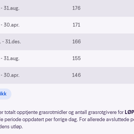
 - 31.aug.
176
 - 30.apr.
171
. - 31.des.
166
 - 31.aug.
155
 - 30.apr.
146
tikk
er totalt opptjente grasrotmidler og antall grasrotgivere for
LØP
e periode oppdatert per forrige dag. For allerede avsluttede p
dens utløp.