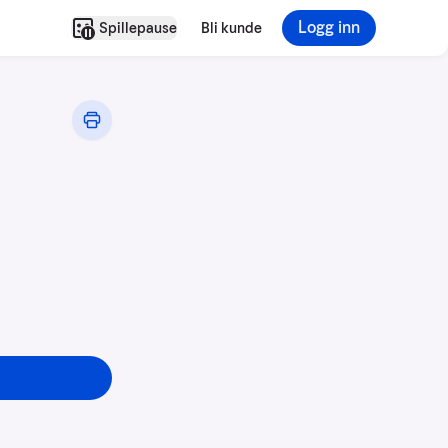
Logg inn
Spillepause
Bli kunde