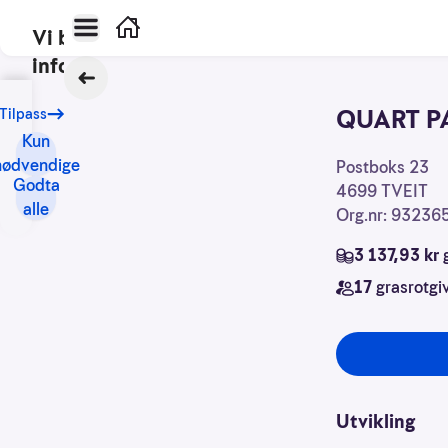
Hovedmeny
Hjem
Vi bruker
informasjonskapsler
Tilbake
Vårt
QUART P
Tilpass
formål
Kun
med
nødvendige
Kontaktinforma
Postboks 23
informasjonskapsler
Godta
4699
TVEIT
er
alle
Org.nr: 93236
blant
annet:
3 137,93 kr
g
17
grasrotgi
Nettsidene
skal
fungere
teknisk
Samle
Utvikling
inn
statistikk