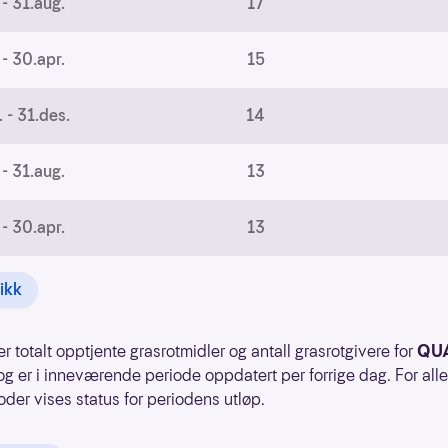
 - 31.aug.
17
 - 30.apr.
15
. - 31.des.
14
 - 31.aug.
13
 - 30.apr.
13
tikk
er totalt opptjente grasrotmidler og antall grasrotgivere for
QU
g er i inneværende periode oppdatert per forrige dag. For all
oder vises status for periodens utløp.