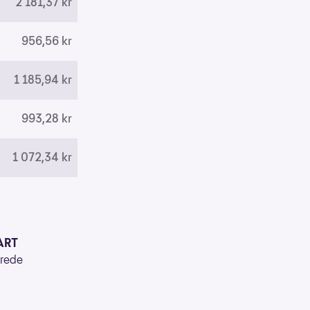
2 181,37 kr
956,56 kr
1 185,94 kr
993,28 kr
1 072,34 kr
ART
erede