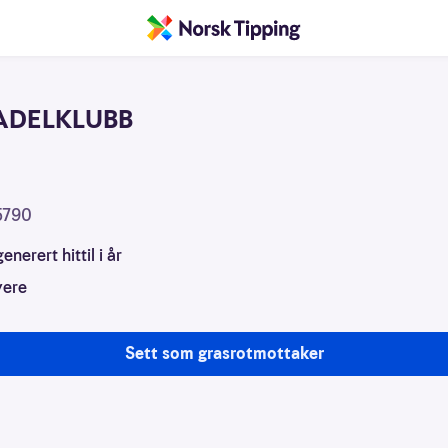
ADELKLUBB
sjon
5790
enerert hittil i år
vere
Sett som grasrotmottaker