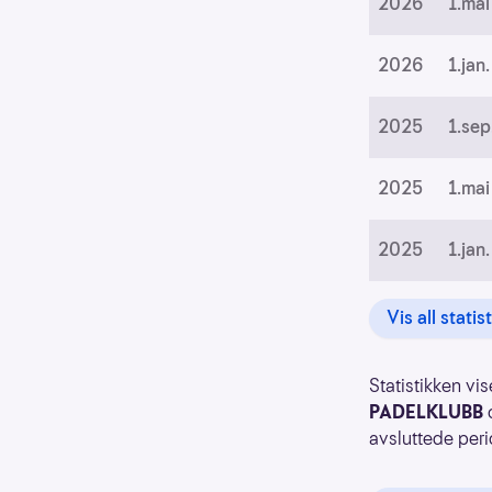
2026
1.mai
2026
1.jan.
2025
1.sep
2025
1.mai
2025
1.jan.
Vis all statis
Statistikken vis
PADELKLUBB
o
avsluttede peri