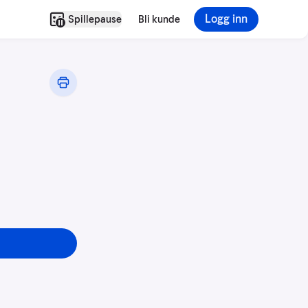
Logg inn
Spillepause
Bli kunde