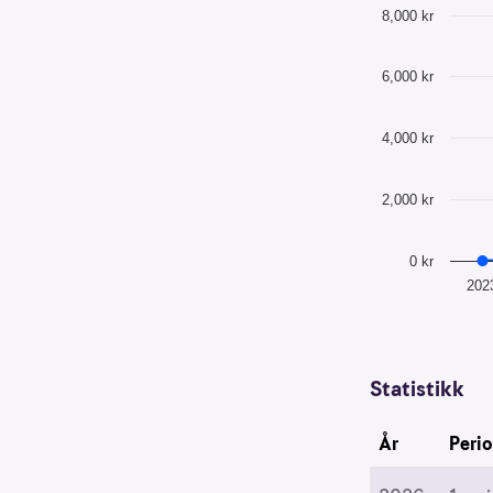
Utvikling motta
8,000 kr
for
Line chart with
å
forstå
The chart has 1
6,000 kr
bruksmønster
The chart has 1
Kreditere
4,000 kr
kanaler
som
sender
2,000 kr
trafikk
0 kr
202
End of interacti
Statistikk
År
Peri