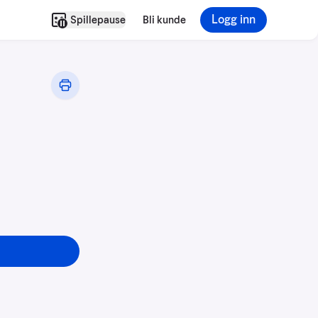
Logg inn
Spillepause
Bli kunde