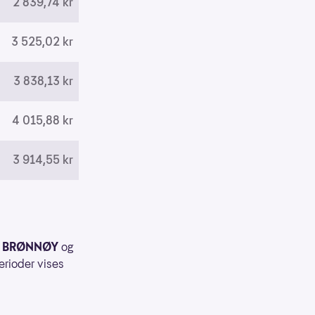
2 839,74 kr
3 525,02 kr
3 838,13 kr
4 015,88 kr
3 914,55 kr
L BRØNNØY
og
erioder vises