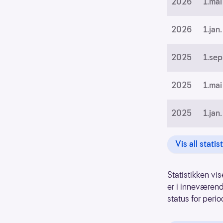
2026
1.mai
2026
1.jan.
2025
1.sep
2025
1.mai
2025
1.jan.
Vis all statis
Statistikken vis
er i inneværend
status for perio