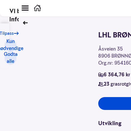
Hovedmeny
Hjem
Vi bruker
informasjonskapsler
Tilbake
Vårt
LHL BRØ
Tilpass
formål
Kun
med
nødvendige
Kontaktinforma
Åsveien 35
informasjonskapsler
Godta
8906
BRØNN
er
alle
Org.nr: 95416
blant
annet:
6 364,76 kr
23
grasrotgi
Nettsidene
skal
fungere
teknisk
Samle
Utvikling
inn
statistikk