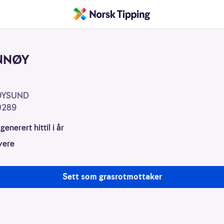
NNØY
sjon
ØYSUND
0289
generert hittil i år
vere
Sett som grasrotmottaker