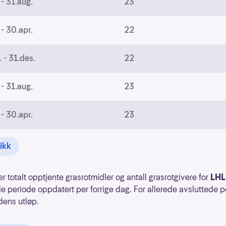
 - 31.aug.
23
 - 30.apr.
22
. - 31.des.
22
 - 31.aug.
23
 - 30.apr.
23
tikk
er totalt opptjente grasrotmidler og antall grasrotgivere for
LH
e periode oppdatert per forrige dag. For allerede avsluttede p
dens utløp.