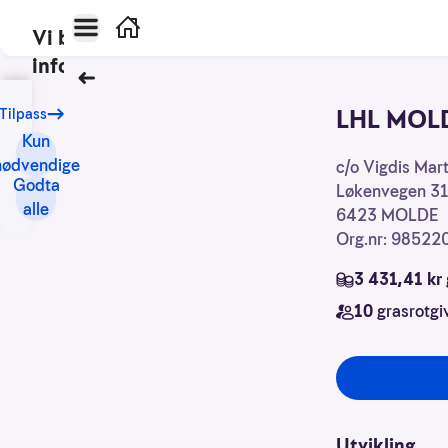
Hovedmeny
Hjem
Vi bruker
informasjonskapsler
Tilbake
Vårt
LHL MOL
Tilpass
formål
Kun
med
nødvendige
Kontaktinforma
c/o Vigdis Mar
informasjonskapsler
Godta
Løkenvegen 31
er
alle
6423
MOLDE
blant
Org.nr: 98522
annet:
3 431,41 kr
Nettsidene
10
grasrotgi
skal
fungere
teknisk
Samle
inn
Utvikling
statistikk