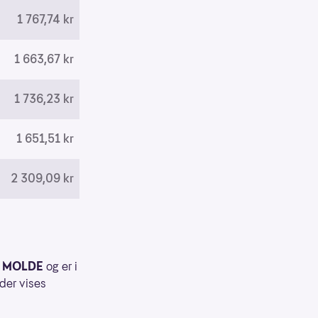
1 767,74 kr
1 663,67 kr
1 736,23 kr
1 651,51 kr
2 309,09 kr
 MOLDE
og er i
der vises