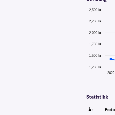
for
Utvikling motta
å
2,500 kr
forstå
Line chart with
bruksmønster
The chart has 1
2,250 kr
The chart has 1
Kreditere
2,000 kr
kanaler
som
1,750 kr
sender
trafikk
1,500 kr
1,250 kr
2022
End of interacti
Statistikk
År
Peri