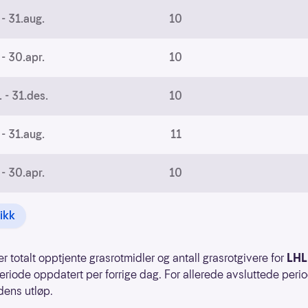
 - 31.aug.
10
 - 30.apr.
10
. - 31.des.
10
 - 31.aug.
11
 - 30.apr.
10
tikk
er totalt opptjente grasrotmidler og antall grasrotgivere for
LHL
iode oppdatert per forrige dag. For allerede avsluttede perio
dens utløp.