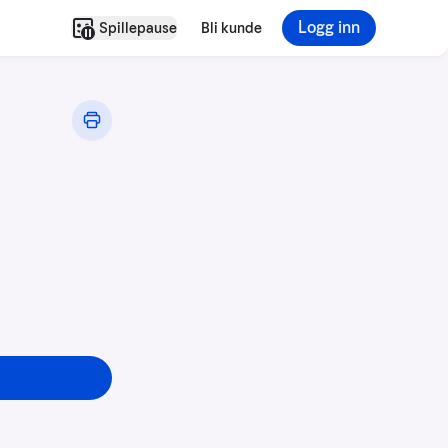
Logg inn
Spillepause
Bli kunde