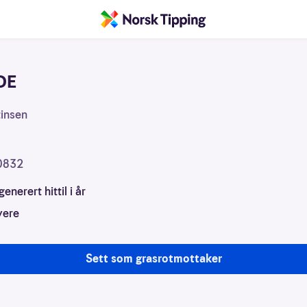
DE
sjon
tinsen
0832
generert hittil i år
vere
Sett som grasrotmottaker