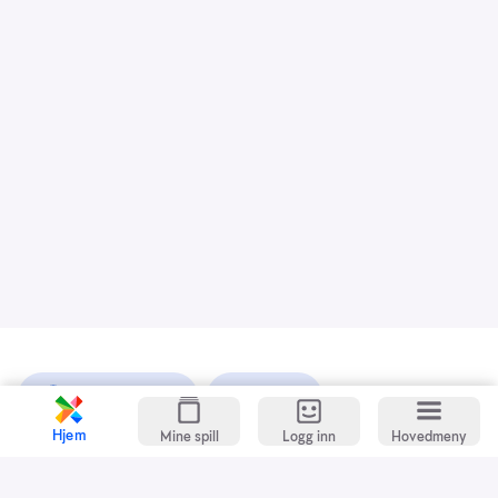
Kundeservice
Spillevett
Hjem
Mine spill
Logg inn
Hovedmeny
Snarveier
Grasrotandelen