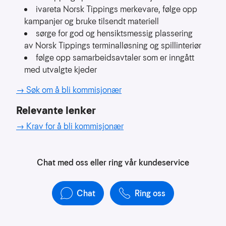
å
ivareta Norsk Tippings merkevare, følge opp
forstå
kampanjer og bruke tilsendt materiell
bruksmønster
sørge for god og hensiktsmessig plassering
av Norsk Tippings terminalløsning og spillinteriør
Kreditere
kanaler
følge opp samarbeidsavtaler som er inngått
som
med utvalgte kjeder
sender
trafikk
→
Søk om å bli kommisjonær
Relevante lenker
→
Krav for å bli kommisjonær
Chat med oss eller ring vår kundeservice
Chat
Ring oss