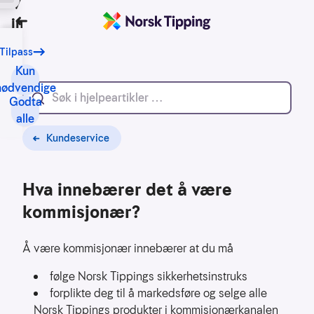
Vi bruker
informasjonskapsler
Tilbake
Tilpass
Vårt
formål
Kun
med
nødvendige
Godta
informasjonskapsler
alle
er
blant
Kundeservice
annet:
Hva innebærer det å være
Nettsidene
skal
kommisjonær?
fungere
teknisk
Å være kommisjonær innebærer at du må
Samle
følge Norsk Tippings sikkerhetsinstruks
inn
statistikk
forplikte deg til å markedsføre og selge alle
for
Norsk Tippings produkter i kommisjonærkanalen