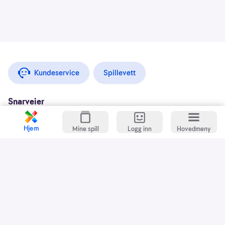
Kundeservice
Spillevett
Snarveier
Grasrotandelen
Hjem
Mine spill
Logg inn
Hovedmeny
Dette er Norsk Tipping
Jobb i Norsk Tipping
Nyhetsbrev
Presse
Kontakt oss
Praktisk informasjon