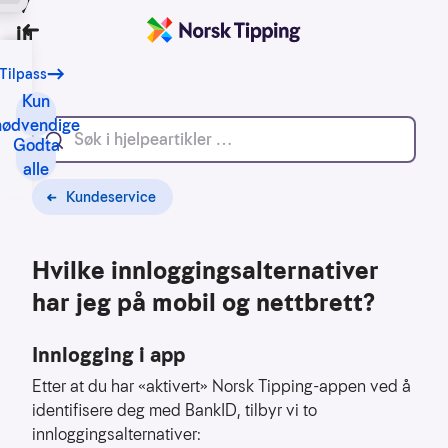
Vi bruker
informasjonskapsler
Tilbake
Tilpass
Vårt
formål
Kun
med
nødvendige
Godta
informasjonskapsler
alle
er
blant
Kundeservice
annet:
Hvilke innloggingsalternativer
Nettsidene
skal
har jeg på mobil og nettbrett?
fungere
teknisk
Innlogging i app
Samle
Etter at du har «aktivert» Norsk Tipping-appen ved å
inn
identifisere deg med BankID, tilbyr vi to
statistikk
innloggingsalternativer:
for