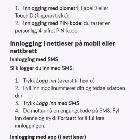
å
Innlogging med biometri:
FaceID eller
forstå
bruksmønster
TouchID (fingeravtrykk).
Innlogging med PIN-kode:
du taster en
Kreditere
personlig, 4-sifret PIN-kode.
kanaler
som
Innlogging i nettleser på mobil eller
sender
nettbrett
trafikk
Innlogging med SMS
Slik logger du inn med SMS:
Trykk
Logg inn
(øverst til høyre)
Fyll inn mobilnummeret ditt og fødselsdatoen
din
Trykk
Logg inn med SMS
Du mottar nå en engangskode på SMS. Fyll
inn denne og trykk
Fortsett
for å fullføre
innloggingen.
Innlogging med app (i nettleser)