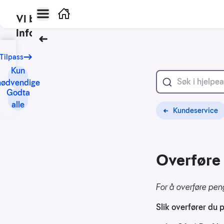
Hovedmeny
Hjem
Vi bruker
informasjonskapsler
Tilbake
Vårt
Tilpass
formål
Kun
med
nødvendige
informasjonskapsler
Godta
er
alle
Kundeservice
blant
annet:
Nettsidene
Overføre 
skal
fungere
teknisk
For å overføre pen
Samle
Slik overfører du p
inn
statistikk