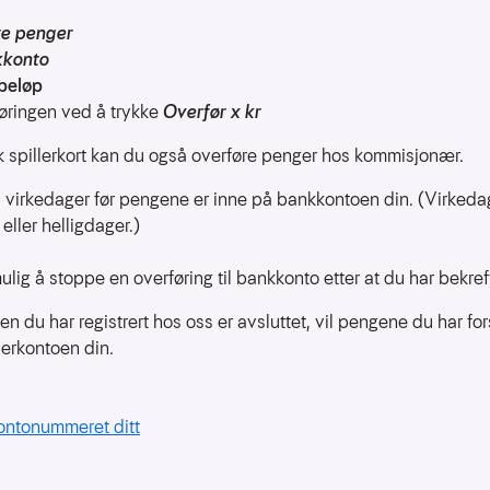
re penger
kkonto
beløp
føringen ved å trykke
Overfør x kr
k spillerkort kan du også overføre penger hos kommisjonær.
3 virkedager før pengene er inne på bankkontoen din. (Virkedag
eller helligdager.)
ulig å stoppe en overføring til bankkonto etter at du har bekre
du har registrert hos oss er avsluttet, vil pengene du har fors
illerkontoen din.
kontonummeret ditt