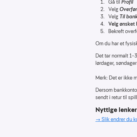
Gå til
Profil
for
Velg
Overfø
å
Velg
Til ban
forstå
Velg ønsket 
bruksmønster
Bekreft over
Kreditere
Om du har et fysis
kanaler
som
Det tar normalt 1–
sender
trafikk
lørdager, søndager 
Merk: Det er ikke m
Dersom bankkontoen 
sendt i retur til sp
Nyttige lenker
→
Slik endrer du 