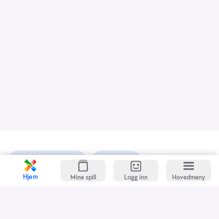
Kundeservice
Spillevett
Hjem
Mine spill
Logg inn
Hovedmeny
Snarveier
Grasrotandelen