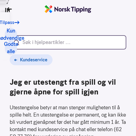
Vi bruker
informasjonskapsler
Tilbake
Tilpass
Vårt
formål
Kun
med
nødvendige
Godta
informasjonskapsler
alle
er
blant
Kundeservice
annet:
Jeg er utestengt fra spill og vil
Nettsidene
skal
gjerne åpne for spill igjen
fungere
teknisk
Utestengelse betyr at man stenger muligheten til å
Samle
spille helt. En utestengelse er permanent, og kan ikke
inn
bli vurdert gjenåpnet før det har gått minimum 1 år. Ta
statistikk
kontakt med kundeservice på chat eller telefon (62
for