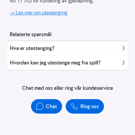
50 77 70) for vurdering av gjenåpning.
å
forstå
→ Les mer om utestenging
bruksmønster
Kreditere
kanaler
Relaterte spørsmål
som
sender
Hva er utestenging?
trafikk
Hvordan kan jeg utestenge meg fra spill?
Chat med oss eller ring vår kundeservice
Chat
Ring oss